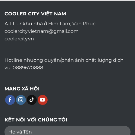
COOLER CITY VIỆT NAM
A-TT1-7 khu nhà ở Him Lam, Vạn Phúc
coolercity.vietnam@gmail.com
coolercity.vn
Hotline nhượng quyền/phản ánh chất lượng dịch
vụ: 0889670888
MẠNG XÃ HỘI
KẾT NỐI VỚI CHÚNG TÔI