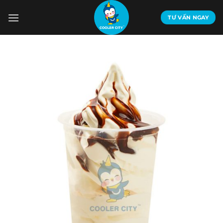
Bỏ
qua
TƯ VẤN NGAY
nội
dung