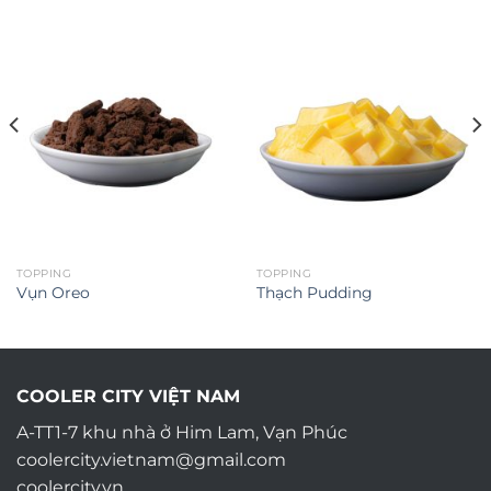
TOPPING
TOPPING
Vụn Oreo
Thạch Pudding
COOLER CITY VIỆT NAM
A-TT1-7 khu nhà ở Him Lam, Vạn Phúc
coolercity.vietnam@gmail.com
coolercity.vn