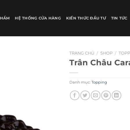
PHẨM
HỆ THỐNG CỬA HÀNG
KIẾN THỨC ĐẦU TƯ
TIN TỨC
TRANG CHỦ
/
SHOP
/
TOPP
Trân Châu Car
Danh mục:
Topping