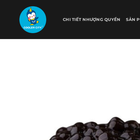
Bỏ
qua
nội
CHI TIẾT NHƯỢNG QUYỀN
SẢN 
dung