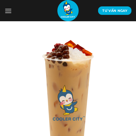
Bỏ
qua
TƯ VẤN NGAY
nội
dung