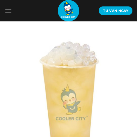
Bỏ
qua
TƯ VẤN NGAY
nội
dung