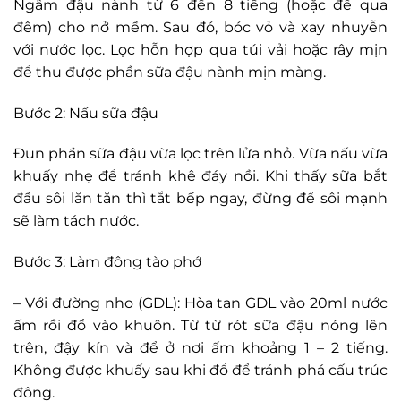
Ngâm đậu nành từ 6 đến 8 tiếng (hoặc để qua
đêm) cho nở mềm. Sau đó, bóc vỏ và xay nhuyễn
với nước lọc. Lọc hỗn hợp qua túi vải hoặc rây mịn
để thu được phần sữa đậu nành mịn màng.
Bước 2: Nấu sữa đậu
Đun phần sữa đậu vừa lọc trên lửa nhỏ. Vừa nấu vừa
khuấy nhẹ để tránh khê đáy nồi. Khi thấy sữa bắt
đầu sôi lăn tăn thì tắt bếp ngay, đừng để sôi mạnh
sẽ làm tách nước.
Bước 3: Làm đông tào phớ
– Với đường nho (GDL): Hòa tan GDL vào 20ml nước
ấm rồi đổ vào khuôn. Từ từ rót sữa đậu nóng lên
trên, đậy kín và để ở nơi ấm khoảng 1 – 2 tiếng.
Không được khuấy sau khi đổ để tránh phá cấu trúc
đông.