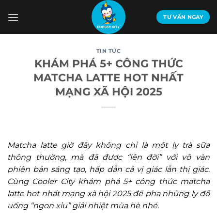
Bỏ
qua
TƯ VẤN NGAY
nội
dung
TIN TỨC
KHÁM PHÁ 5+ CÔNG THỨC
MATCHA LATTE HOT NHẤT
MẠNG XÃ HỘI 2025
Matcha latte giờ đây không chỉ là một ly trà sữa
thông thường, mà đã được “lên đời” với vô vàn
phiên bản sáng tạo, hấp dẫn cả vị giác lẫn thị giác.
Cùng Cooler City khám phá 5+ công thức matcha
latte hot nhất mạng xã hội 2025 để pha những ly đồ
uống “ngon xỉu” giải nhiệt mùa hè nhé.