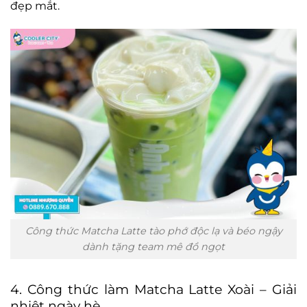
đẹp mắt.
Công thức Matcha Latte tào phớ độc lạ và béo ngậy
dành tặng team mê đồ ngọt
4. Công thức làm Matcha Latte Xoài – Giải
nhiệt ngày hè