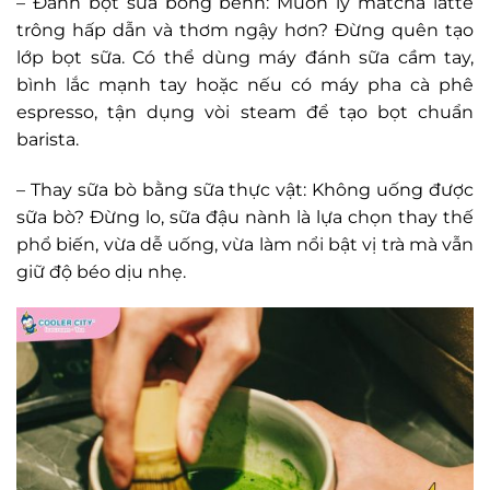
– Đánh bọt sữa bồng bềnh: Muốn ly matcha latte
trông hấp dẫn và thơm ngậy hơn? Đừng quên tạo
lớp bọt sữa. Có thể dùng máy đánh sữa cầm tay,
bình lắc mạnh tay hoặc nếu có máy pha cà phê
espresso, tận dụng vòi steam để tạo bọt chuẩn
barista.
– Thay sữa bò bằng sữa thực vật: Không uống được
sữa bò? Đừng lo, sữa đậu nành là lựa chọn thay thế
phổ biến, vừa dễ uống, vừa làm nổi bật vị trà mà vẫn
giữ độ béo dịu nhẹ.