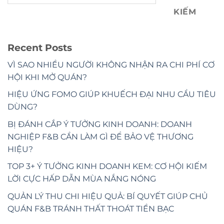
KIẾM
Recent Posts
VÌ SAO NHIỀU NGƯỜI KHÔNG NHẬN RA CHI PHÍ CƠ
HỘI KHI MỞ QUÁN?
HIỆU ỨNG FOMO GIÚP KHUẾCH ĐẠI NHU CẦU TIÊU
DÙNG?
BỊ ĐÁNH CẮP Ý TƯỞNG KINH DOANH: DOANH
NGHIỆP F&B CẦN LÀM GÌ ĐỂ BẢO VỆ THƯƠNG
HIỆU?
TOP 3+ Ý TƯỞNG KINH DOANH KEM: CƠ HỘI KIẾM
LỜI CỰC HẤP DẪN MÙA NẮNG NÓNG
QUẢN LÝ THU CHI HIỆU QUẢ: BÍ QUYẾT GIÚP CHỦ
QUÁN F&B TRÁNH THẤT THOÁT TIỀN BẠC