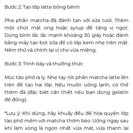
Bước 2: Tạo lớp latte bồng bềnh
Pha phần matcha đã đánh tan với sữa tươi. Thêm
một chút mật ong hoặc syrup để tăng vị ngọt.
Dùng bình lắc lắc mạnh khoảng 30 giây hoặc đánh
bằng máy tạo bọt sữa để có lớp kem nhẹ trên mặt.
Nếm thử và chỉnh lại vị cho vừa miệng.
Bước 3: Trình bày và thưởng thức
Múc tào phớ ra ly. Nhẹ tay rót phần matcha latte lên
trên để tạo hai lớp. Nếu muốn uống lạnh, có thể
thêm đá (đặc biệt cần thiết nếu bạn dùng gelatin
để đông).
*Lưu ý: Khi dùng, hãy khuấy đều để hòa quyện lớp
tào phớ mềm với matcha thơm béo. Uống ngay sau
khi làm xong là ngon nhất vừa mát, vừa thanh lại