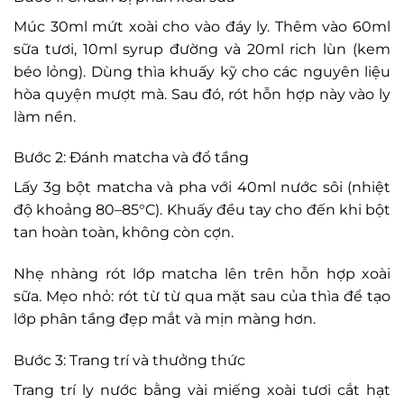
Múc 30ml mứt xoài cho vào đáy ly. Thêm vào 60ml
sữa tươi, 10ml syrup đường và 20ml rich lùn (kem
béo lỏng). Dùng thìa khuấy kỹ cho các nguyên liệu
hòa quyện mượt mà. Sau đó, rót hỗn hợp này vào ly
làm nền.
Bước 2: Đánh matcha và đổ tầng
Lấy 3g bột matcha và pha với 40ml nước sôi (nhiệt
độ khoảng 80–85°C). Khuấy đều tay cho đến khi bột
tan hoàn toàn, không còn cợn.
Nhẹ nhàng rót lớp matcha lên trên hỗn hợp xoài
sữa. Mẹo nhỏ: rót từ từ qua mặt sau của thìa để tạo
lớp phân tầng đẹp mắt và mịn màng hơn.
Bước 3: Trang trí và thưởng thức
Trang trí ly nước bằng vài miếng xoài tươi cắt hạt