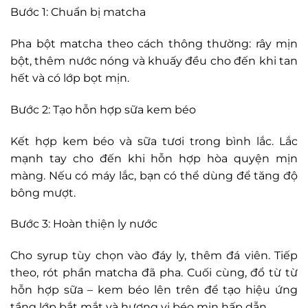
Bước 1: Chuẩn bị matcha
Pha bột matcha theo cách thông thường: rây mịn
bột, thêm nước nóng và khuấy đều cho đến khi tan
hết và có lớp bọt mịn.
Bước 2: Tạo hỗn hợp sữa kem béo
Kết hợp kem béo và sữa tươi trong bình lắc. Lắc
mạnh tay cho đến khi hỗn hợp hòa quyện mịn
màng. Nếu có máy lắc, bạn có thể dùng để tăng độ
bông mượt.
Bước 3: Hoàn thiện ly nước
Cho syrup tùy chọn vào đáy ly, thêm đá viên. Tiếp
theo, rót phần matcha đã pha. Cuối cùng, đổ từ từ
hỗn hợp sữa – kem béo lên trên để tạo hiệu ứng
tầng lớp bắt mắt và hương vị béo mịn hấp dẫn.