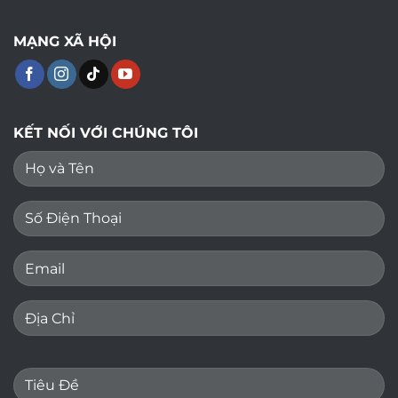
MẠNG XÃ HỘI
KẾT NỐI VỚI CHÚNG TÔI