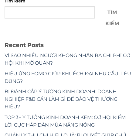
Tìm kiếm
TÌM
KIẾM
Recent Posts
VÌ SAO NHIỀU NGƯỜI KHÔNG NHẬN RA CHI PHÍ CƠ
HỘI KHI MỞ QUÁN?
HIỆU ỨNG FOMO GIÚP KHUẾCH ĐẠI NHU CẦU TIÊU
DÙNG?
BỊ ĐÁNH CẮP Ý TƯỞNG KINH DOANH: DOANH
NGHIỆP F&B CẦN LÀM GÌ ĐỂ BẢO VỆ THƯƠNG
HIỆU?
TOP 3+ Ý TƯỞNG KINH DOANH KEM: CƠ HỘI KIẾM
LỜI CỰC HẤP DẪN MÙA NẮNG NÓNG
QUẢN LÝ THU CHI HIỆU QUẢ: BÍ QUYẾT GIÚP CHỦ