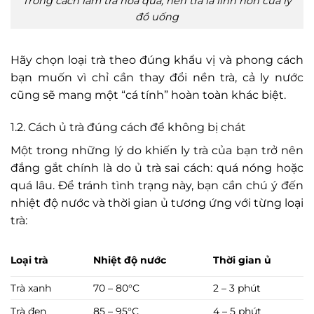
Trong cách làm trà hoa quả, nền trà là linh hồn của ly
đồ uống
Hãy chọn loại trà theo đúng khẩu vị và phong cách
bạn muốn vì chỉ cần thay đổi nền trà, cả ly nước
cũng sẽ mang một “cá tính” hoàn toàn khác biệt.
1.2. Cách ủ trà đúng cách để không bị chát
Một trong những lý do khiến ly trà của bạn trở nên
đắng gắt chính là do ủ trà sai cách: quá nóng hoặc
quá lâu. Để tránh tình trạng này, bạn cần chú ý đến
nhiệt độ nước và thời gian ủ tương ứng với từng loại
trà:
Nhiệt độ nước
Thời gian ủ
Loại trà
Trà xanh
70 – 80°C
2 – 3 phút
Trà đen
85 – 95°C
4 – 5 phút