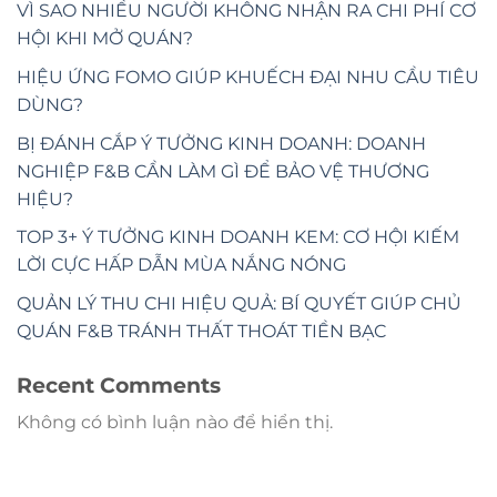
VÌ SAO NHIỀU NGƯỜI KHÔNG NHẬN RA CHI PHÍ CƠ
HỘI KHI MỞ QUÁN?
HIỆU ỨNG FOMO GIÚP KHUẾCH ĐẠI NHU CẦU TIÊU
DÙNG?
BỊ ĐÁNH CẮP Ý TƯỞNG KINH DOANH: DOANH
NGHIỆP F&B CẦN LÀM GÌ ĐỂ BẢO VỆ THƯƠNG
HIỆU?
TOP 3+ Ý TƯỞNG KINH DOANH KEM: CƠ HỘI KIẾM
LỜI CỰC HẤP DẪN MÙA NẮNG NÓNG
QUẢN LÝ THU CHI HIỆU QUẢ: BÍ QUYẾT GIÚP CHỦ
QUÁN F&B TRÁNH THẤT THOÁT TIỀN BẠC
Recent Comments
Không có bình luận nào để hiển thị.