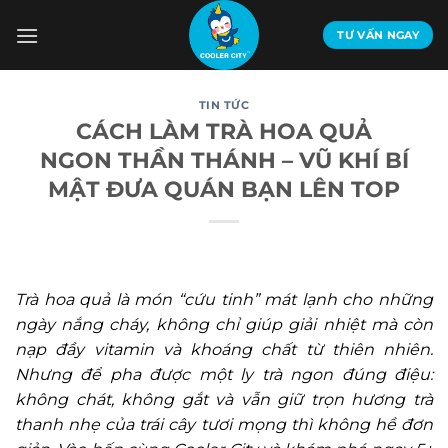
Bỏ
qua
TƯ VẤN NGAY
nội
dung
TIN TỨC
CÁCH LÀM TRÀ HOA QUẢ
NGON THẦN THÁNH – VŨ KHÍ BÍ
MẬT ĐƯA QUÁN BẠN LÊN TOP
Trà hoa quả là món “cứu tinh” mát lạnh cho những
ngày nắng cháy, không chỉ giúp giải nhiệt mà còn
nạp đầy vitamin và khoáng chất từ thiên nhiên.
Nhưng để pha được một ly trà ngon đúng điệu:
không chát, không gắt và vẫn giữ trọn hương trà
thanh nhẹ của trái cây tươi mọng thì không hề đơn