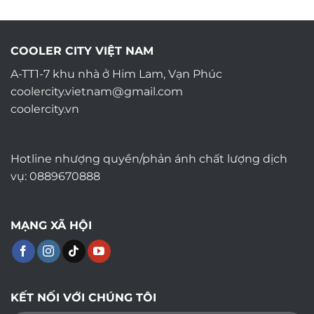
COOLER CITY VIỆT NAM
A-TT1-7 khu nhà ở Him Lam, Vạn Phúc
coolercity.vietnam@gmail.com
coolercity.vn
Hotline nhượng quyền/phản ánh chất lượng dịch
vụ: 0889670888
MẠNG XÃ HỘI
KẾT NỐI VỚI CHÚNG TÔI