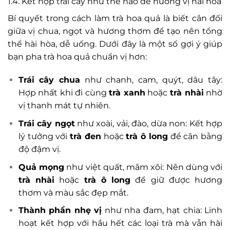
1.4. Kết hợp trái cây như thế nào để hương vị hài hòa
Bí quyết trong cách làm trà hoa quả là biết cân đối
giữa vị chua, ngọt và hương thơm để tạo nên tổng
thể hài hòa, dễ uống. Dưới đây là một số gợi ý giúp
bạn pha trà hoa quả chuẩn vị hơn:
Trái cây chua
như chanh, cam, quýt, dâu tây:
Hợp nhất khi đi cùng
trà xanh
hoặc
trà nhài
nhờ
vị thanh mát tự nhiên.
Trái cây ngọt
như xoài, vải, đào, dừa non: Kết hợp
lý tưởng với
trà đen
hoặc
trà ô long
để cân bằng
độ đậm vị.
Quả mọng
như việt quất, mâm xôi: Nên dùng với
trà nhài
hoặc
trà ô long
để giữ được hương
thơm và màu sắc đẹp mắt.
Thành phần nhẹ vị
như nha đam, hạt chia: Linh
hoạt kết hợp với hầu hết các loại trà mà vẫn hài