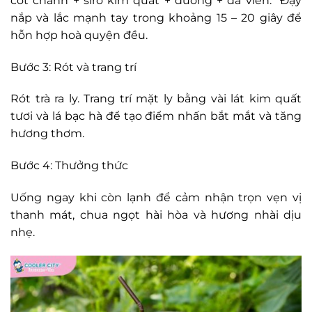
cốt chanh + siro kim quất + đường + đá viên. Đậy
nắp và lắc mạnh tay trong khoảng 15 – 20 giây để
hỗn hợp hoà quyện đều.
Bước 3: Rót và trang trí
Rót trà ra ly. Trang trí mặt ly bằng vài lát kim quất
tươi và lá bạc hà để tạo điểm nhấn bắt mắt và tăng
hương thơm.
Bước 4: Thưởng thức
Uống ngay khi còn lạnh để cảm nhận trọn vẹn vị
thanh mát, chua ngọt hài hòa và hương nhài dịu
nhẹ.