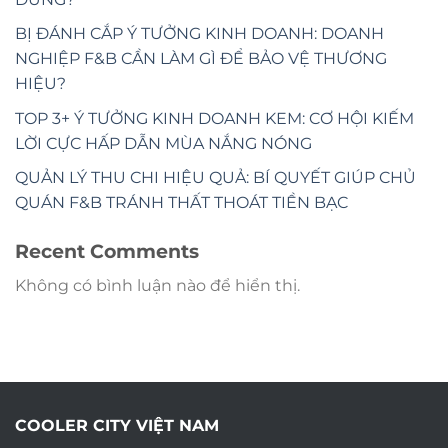
BỊ ĐÁNH CẮP Ý TƯỞNG KINH DOANH: DOANH
NGHIỆP F&B CẦN LÀM GÌ ĐỂ BẢO VỆ THƯƠNG
HIỆU?
TOP 3+ Ý TƯỞNG KINH DOANH KEM: CƠ HỘI KIẾM
LỜI CỰC HẤP DẪN MÙA NẮNG NÓNG
QUẢN LÝ THU CHI HIỆU QUẢ: BÍ QUYẾT GIÚP CHỦ
QUÁN F&B TRÁNH THẤT THOÁT TIỀN BẠC
Recent Comments
Không có bình luận nào để hiển thị.
COOLER CITY VIỆT NAM