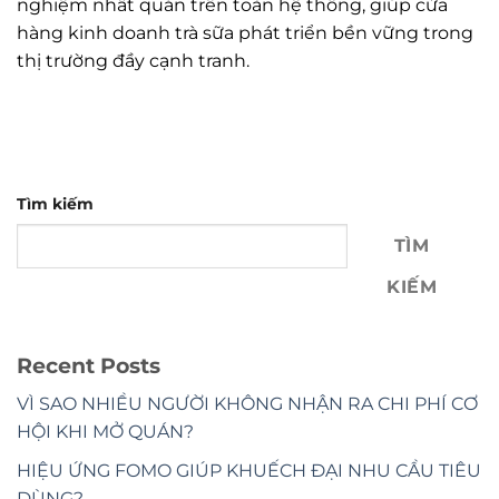
nghiệm nhất quán trên toàn hệ thống, giúp cửa
hàng kinh doanh trà sữa phát triển bền vững trong
thị trường đầy cạnh tranh.
Tìm kiếm
TÌM
KIẾM
Recent Posts
VÌ SAO NHIỀU NGƯỜI KHÔNG NHẬN RA CHI PHÍ CƠ
HỘI KHI MỞ QUÁN?
HIỆU ỨNG FOMO GIÚP KHUẾCH ĐẠI NHU CẦU TIÊU
DÙNG?