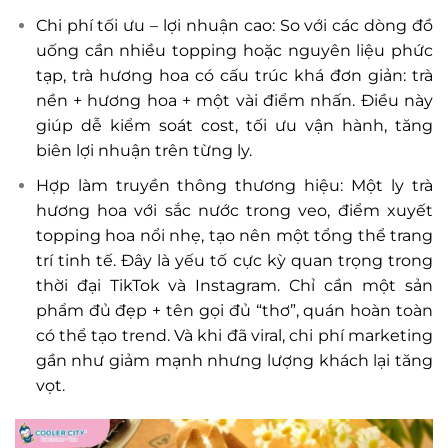
Chi phí tối ưu – lợi nhuận cao: So với các dòng đồ
uống cần nhiều topping hoặc nguyên liệu phức
tạp, trà hương hoa có cấu trúc khá đơn giản: trà
nền + hương hoa + một vài điểm nhấn. Điều này
giúp dễ kiểm soát cost, tối ưu vận hành, tăng
biên lợi nhuận trên từng ly.
Hợp làm truyền thông thương hiệu: Một ly trà
hương hoa với sắc nước trong veo, điểm xuyết
topping hoa nổi nhẹ, tạo nên một tổng thể trang
trí tinh tế. Đây là yếu tố cực kỳ quan trọng trong
thời đại TikTok và Instagram. Chỉ cần một sản
phẩm đủ đẹp + tên gọi đủ “thơ”, quán hoàn toàn
có thể tạo trend. Và khi đã viral, chi phí marketing
gần như giảm mạnh nhưng lượng khách lại tăng
vọt.