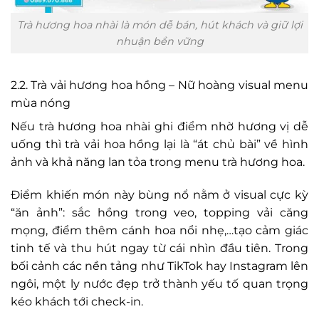
Trà hương hoa nhài là món dễ bán, hút khách và giữ lợi
nhuận bền vững
2.2. Trà vải hương hoa hồng – Nữ hoàng visual menu
mùa nóng
Nếu trà hương hoa nhài ghi điểm nhờ hương vị dễ
uống thì trà vải hoa hồng lại là “át chủ bài” về hình
ảnh và khả năng lan tỏa trong menu trà hương hoa.
Điểm khiến món này bùng nổ nằm ở visual cực kỳ
“ăn ảnh”: sắc hồng trong veo, topping vải căng
mọng, điểm thêm cánh hoa nổi nhẹ,…tạo cảm giác
tinh tế và thu hút ngay từ cái nhìn đầu tiên. Trong
bối cảnh các nền tảng như TikTok hay Instagram lên
ngôi, một ly nước đẹp trở thành yếu tố quan trọng
kéo khách tới check-in.