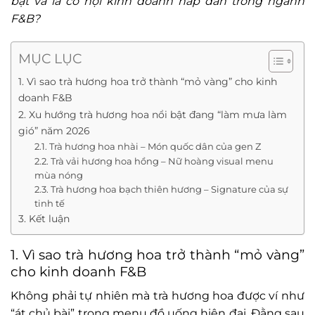
bật và là cơ hội kinh doanh hấp dẫn trong ngành
F&B?
MỤC LỤC
1. Vì sao trà hương hoa trở thành “mỏ vàng” cho kinh
doanh F&B
2. Xu hướng trà hương hoa nổi bật đang “làm mưa làm
gió” năm 2026
2.1. Trà hương hoa nhài – Món quốc dân của gen Z
2.2. Trà vải hương hoa hồng – Nữ hoàng visual menu
mùa nóng
2.3. Trà hương hoa bạch thiên hương – Signature của sự
tinh tế
3. Kết luận
1. Vì sao trà hương hoa trở thành “mỏ vàng”
cho kinh doanh F&B
Không phải tự nhiên mà trà hương hoa được ví như
“át chủ bài” trong menu đồ uống hiện đại. Đằng sau