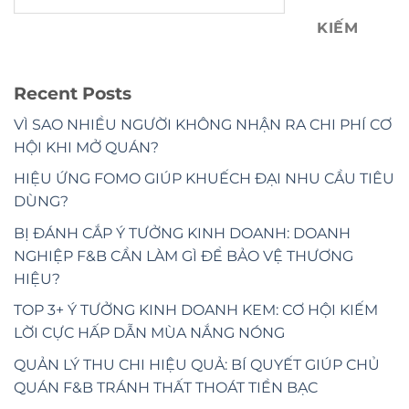
KIẾM
Recent Posts
VÌ SAO NHIỀU NGƯỜI KHÔNG NHẬN RA CHI PHÍ CƠ
HỘI KHI MỞ QUÁN?
HIỆU ỨNG FOMO GIÚP KHUẾCH ĐẠI NHU CẦU TIÊU
DÙNG?
BỊ ĐÁNH CẮP Ý TƯỞNG KINH DOANH: DOANH
NGHIỆP F&B CẦN LÀM GÌ ĐỂ BẢO VỆ THƯƠNG
HIỆU?
TOP 3+ Ý TƯỞNG KINH DOANH KEM: CƠ HỘI KIẾM
LỜI CỰC HẤP DẪN MÙA NẮNG NÓNG
QUẢN LÝ THU CHI HIỆU QUẢ: BÍ QUYẾT GIÚP CHỦ
QUÁN F&B TRÁNH THẤT THOÁT TIỀN BẠC