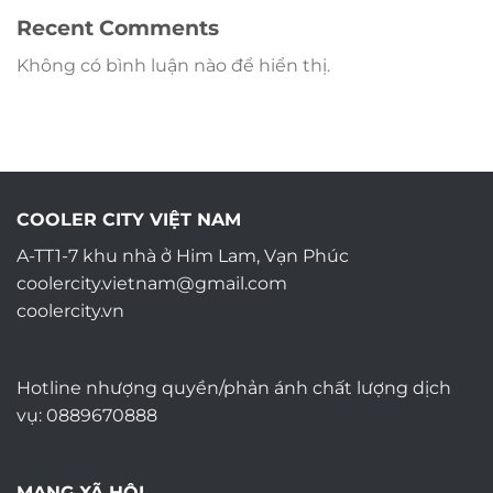
Recent Comments
Không có bình luận nào để hiển thị.
COOLER CITY VIỆT NAM
A-TT1-7 khu nhà ở Him Lam, Vạn Phúc
coolercity.vietnam@gmail.com
coolercity.vn
Hotline nhượng quyền/phản ánh chất lượng dịch
vụ: 0889670888
MẠNG XÃ HỘI