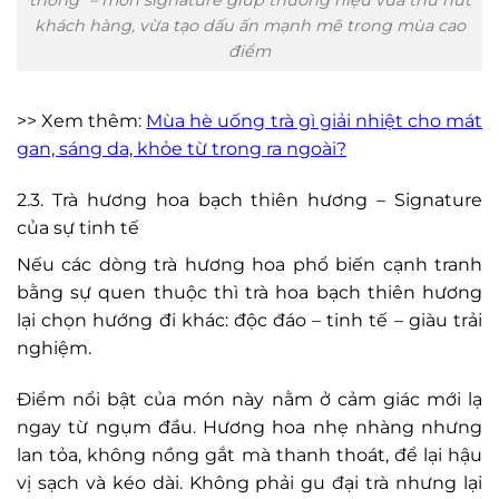
thông” – món signature giúp thương hiệu vừa thu hút
khách hàng, vừa tạo dấu ấn mạnh mẽ trong mùa cao
điểm
>> Xem thêm:
Mùa hè uống trà gì giải nhiệt cho mát
gan, sáng da, khỏe từ trong ra ngoài?
2.3. Trà hương hoa bạch thiên hương – Signature
của sự tinh tế
Nếu các dòng trà hương hoa phổ biến cạnh tranh
bằng sự quen thuộc thì trà hoa bạch thiên hương
lại chọn hướng đi khác: độc đáo – tinh tế – giàu trải
nghiệm.
Điểm nổi bật của món này nằm ở cảm giác mới lạ
ngay từ ngụm đầu. Hương hoa nhẹ nhàng nhưng
lan tỏa, không nồng gắt mà thanh thoát, để lại hậu
vị sạch và kéo dài. Không phải gu đại trà nhưng lại