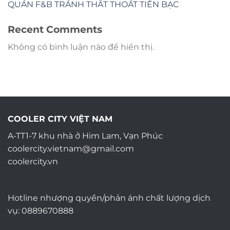
QUÁN F&B TRÁNH THẤT THOÁT TIỀN BẠC
Recent Comments
Không có bình luận nào để hiển thị.
COOLER CITY VIỆT NAM
A-TT1-7 khu nhà ở Him Lam, Vạn Phúc
coolercity.vietnam@gmail.com
coolercity.vn
Hotline nhượng quyền/phản ánh chất lượng dịch
vụ: 0889670888