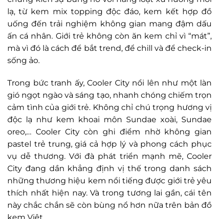
lạ, từ kem mix topping độc đáo, kem kết hợp đồ
uống đến trải nghiệm không gian mang đậm dấu
ấn cá nhân. Giới trẻ không còn ăn kem chỉ vì “mát”,
mà vì đó là cách để bắt trend, để chill và để check-in
sống ảo.
Trong bức tranh ấy, Cooler City nổi lên như một làn
gió ngọt ngào và sáng tạo, nhanh chóng chiếm trọn
cảm tình của giới trẻ. Không chỉ chú trọng hương vị
độc lạ như kem khoai môn Sundae xoài, Sundae
oreo,… Cooler City còn ghi điểm nhờ không gian
pastel trẻ trung, giá cả hợp lý và phong cách phục
vụ dễ thương.
Với đà phát triển mạnh mẽ, Cooler
City đang dần khẳng định vị thế trong danh sách
những thương hiệu kem nổi tiếng được giới trẻ yêu
thích nhất hiện nay. Và trong tương lai gần, cái tên
này chắc chắn sẽ còn bùng nổ hơn nữa trên bản đồ
kem Việt.