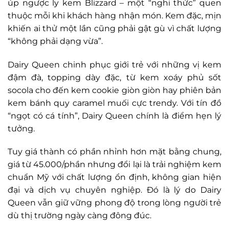
úp ngược ly kem Blizzard – một “nghi thức” quen
thuộc mỗi khi khách hàng nhận món. Kem đặc, mịn
khiến ai thử một lần cũng phải gật gù vì chất lượng
“không phải dạng vừa”.
Dairy Queen chinh phục giới trẻ với những vị kem
đậm đà, topping dày đặc, từ kem xoáy phủ sốt
socola cho đến kem cookie giòn giòn hay phiên bản
kem bánh quy caramel muối cực trendy. Với tín đồ
“ngọt có cá tính”, Dairy Queen chính là điểm hẹn lý
tưởng.
Tuy giá thành có phần nhỉnh hơn mặt bằng chung,
giá từ 45.000/phần nhưng đổi lại là trải nghiệm kem
chuẩn Mỹ với chất lượng ổn định, không gian hiện
đại và dịch vụ chuyên nghiệp. Đó là lý do Dairy
Queen vẫn giữ vững phong độ trong lòng người trẻ
dù thị trường ngày càng đông đúc.