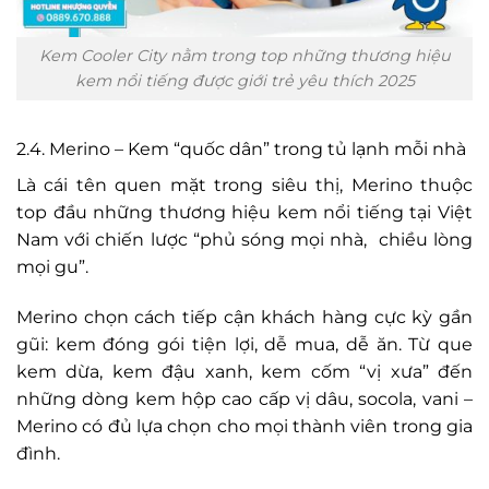
Kem Cooler City nằm trong top những thương hiệu
kem nổi tiếng được giới trẻ yêu thích 2025
2.4. Merino – Kem “quốc dân” trong tủ lạnh mỗi nhà
Là cái tên quen mặt trong siêu thị, Merino thuộc
top đầu những thương hiệu kem nổi tiếng tại Việt
Nam với chiến lược “phủ sóng mọi nhà, chiều lòng
mọi gu”.
Merino chọn cách tiếp cận khách hàng cực kỳ gần
gũi: kem đóng gói tiện lợi, dễ mua, dễ ăn. Từ que
kem dừa, kem đậu xanh, kem cốm “vị xưa” đến
những dòng kem hộp cao cấp vị dâu, socola, vani –
Merino có đủ lựa chọn cho mọi thành viên trong gia
đình.