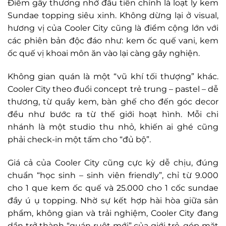
Điểm gây thương nhớ đầu tiên chính là loạt ly kem
Sundae topping siêu xinh. Không dừng lại ở visual,
hương vị của Cooler City cũng là điểm cộng lớn với
các phiên bản độc đáo như: kem ốc quế vani, kem
ốc quế vị khoai môn ăn vào lại càng gây nghiện.
Không gian quán là một “vũ khí tối thượng” khác.
Cooler City theo đuổi concept trẻ trung – pastel – dễ
thương, từ quầy kem, bàn ghế cho đến góc decor
đều như bước ra từ thế giới hoạt hình. Mỗi chi
nhánh là một studio thu nhỏ, khiến ai ghé cũng
phải check-in một tấm cho “đủ bộ”.
Giá cả của Cooler City cũng cực kỳ dễ chịu, đúng
chuẩn “học sinh – sinh viên friendly”, chỉ từ 9.000
cho 1 que kem ốc quế và 25.000 cho 1 cốc sundae
đầy ú ụ topping. Nhờ sự kết hợp hài hòa giữa sản
phẩm, không gian và trải nghiệm, Cooler City đang
dần trở thành “quán ruột mới” của giới trẻ, góp mặt