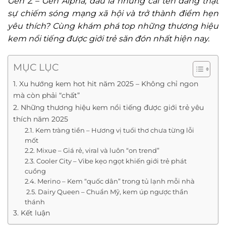
Gen Z – Gen Alpha, đâu là những cái tên đang thật
sự chiếm sóng mạng xã hội và trở thành điểm hẹn
yêu thích? Cùng khám phá top những thương hiệu
kem nổi tiếng được giới trẻ săn đón nhất hiện nay.
MỤC LỤC
1. Xu hướng kem hot hit năm 2025 – Không chỉ ngon
mà còn phải “chất”
2. Những thương hiệu kem nổi tiếng được giới trẻ yêu
thích năm 2025
2.1. Kem tràng tiền – Hương vị tuổi thơ chưa từng lỗi
mốt
2.2. Mixue – Giá rẻ, viral và luôn “on trend”
2.3. Cooler City – Vibe kẹo ngọt khiến giới trẻ phát
cuồng
2.4. Merino – Kem “quốc dân” trong tủ lạnh mỗi nhà
2.5. Dairy Queen – Chuẩn Mỹ, kem úp ngược thần
thánh
3. Kết luận