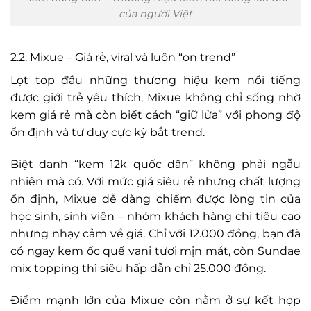
của người Việt
2.2. Mixue – Giá rẻ, viral và luôn “on trend”
Lọt top đầu những thương hiệu kem nổi tiếng
được giới trẻ yêu thích, Mixue không chỉ sống nhờ
kem giá rẻ mà còn biết cách “giữ lửa” với phong độ
ổn định và tư duy cực kỳ bắt trend.
Biệt danh “kem 12k quốc dân” không phải ngẫu
nhiên mà có. Với mức giá siêu rẻ nhưng chất lượng
ổn định, Mixue dễ dàng chiếm được lòng tin của
học sinh, sinh viên – nhóm khách hàng chi tiêu cao
nhưng nhạy cảm về giá. Chỉ với 12.000 đồng, bạn đã
có ngay kem ốc quế vani tươi mịn mát, còn Sundae
mix topping thì siêu hấp dẫn chỉ 25.000 đồng.
Điểm mạnh lớn của Mixue còn nằm ở sự kết hợp