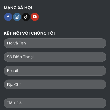
MẠNG XÃ HỘI
KẾT NỐI VỚI CHÚNG TÔI