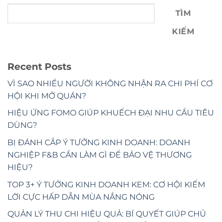
TÌM
KIẾM
Recent Posts
VÌ SAO NHIỀU NGƯỜI KHÔNG NHẬN RA CHI PHÍ CƠ
HỘI KHI MỞ QUÁN?
HIỆU ỨNG FOMO GIÚP KHUẾCH ĐẠI NHU CẦU TIÊU
DÙNG?
BỊ ĐÁNH CẮP Ý TƯỞNG KINH DOANH: DOANH
NGHIỆP F&B CẦN LÀM GÌ ĐỂ BẢO VỆ THƯƠNG
HIỆU?
TOP 3+ Ý TƯỞNG KINH DOANH KEM: CƠ HỘI KIẾM
LỜI CỰC HẤP DẪN MÙA NẮNG NÓNG
QUẢN LÝ THU CHI HIỆU QUẢ: BÍ QUYẾT GIÚP CHỦ