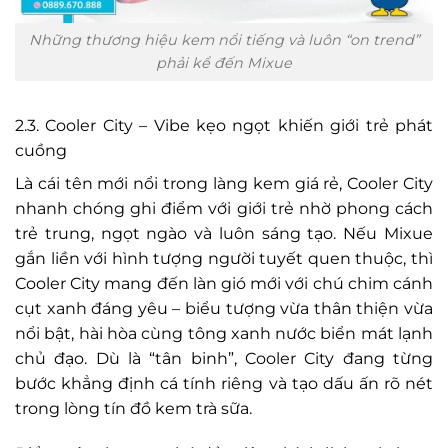
Những thương hiệu kem nổi tiếng và luôn “on trend”
phải kể đến Mixue
2.3. Cooler City – Vibe kẹo ngọt khiến giới trẻ phát
cuồng
Là cái tên mới nổi trong làng kem giá rẻ, Cooler City
nhanh chóng ghi điểm với giới trẻ nhờ phong cách
trẻ trung, ngọt ngào và luôn sáng tạo. Nếu Mixue
gắn liền với hình tượng người tuyết quen thuộc, thì
Cooler City
mang đến làn gió mới với chú chim cánh
cụt xanh đáng yêu – biểu tượng vừa thân thiện vừa
nổi bật, hài hòa cùng tông xanh nước biển mát lạnh
chủ đạo. Dù là “tân binh”, Cooler City đang từng
bước khẳng định cá tính riêng và tạo dấu ấn rõ nét
trong lòng tín đồ kem trà sữa.