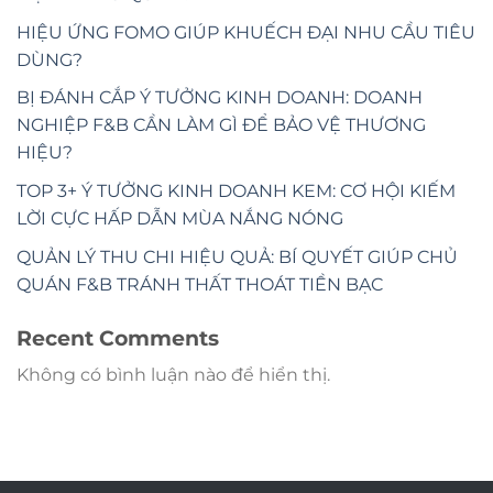
HIỆU ỨNG FOMO GIÚP KHUẾCH ĐẠI NHU CẦU TIÊU
DÙNG?
BỊ ĐÁNH CẮP Ý TƯỞNG KINH DOANH: DOANH
NGHIỆP F&B CẦN LÀM GÌ ĐỂ BẢO VỆ THƯƠNG
HIỆU?
TOP 3+ Ý TƯỞNG KINH DOANH KEM: CƠ HỘI KIẾM
LỜI CỰC HẤP DẪN MÙA NẮNG NÓNG
QUẢN LÝ THU CHI HIỆU QUẢ: BÍ QUYẾT GIÚP CHỦ
QUÁN F&B TRÁNH THẤT THOÁT TIỀN BẠC
Recent Comments
Không có bình luận nào để hiển thị.