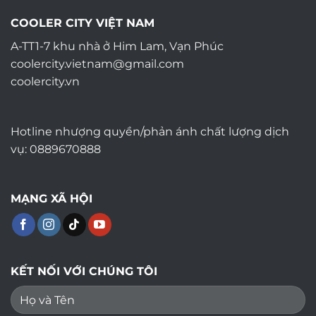
COOLER CITY VIỆT NAM
A-TT1-7 khu nhà ở Him Lam, Vạn Phúc
coolercity.vietnam@gmail.com
coolercity.vn
Hotline nhượng quyền/phản ánh chất lượng dịch
vụ: 0889670888
MẠNG XÃ HỘI
KẾT NỐI VỚI CHÚNG TÔI