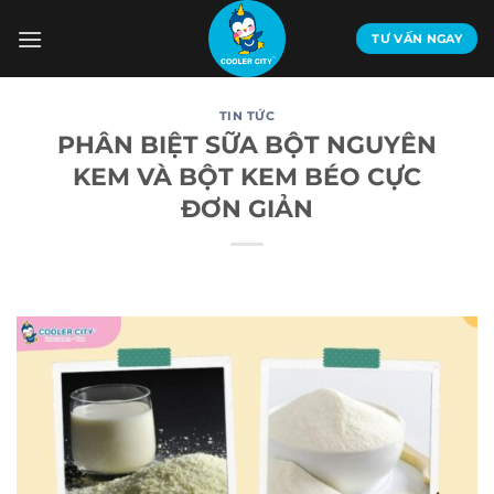
Bỏ
qua
TƯ VẤN NGAY
nội
dung
TIN TỨC
PHÂN BIỆT SỮA BỘT NGUYÊN
KEM VÀ BỘT KEM BÉO CỰC
ĐƠN GIẢN