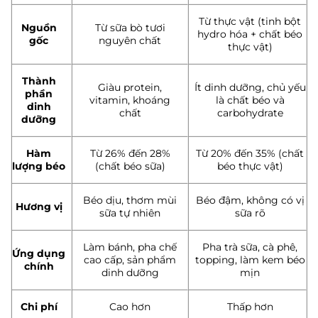
Từ thực vật (tinh bột
Nguồn
Từ sữa bò tươi
hydro hóa + chất béo
gốc
nguyên chất
thực vật)
Thành
Giàu protein,
Ít dinh dưỡng, chủ yếu
phần
vitamin, khoáng
là chất béo và
dinh
chất
carbohydrate
dưỡng
Hàm
Từ 26% đến 28%
Từ 20% đến 35% (chất
lượng béo
(chất béo sữa)
béo thực vật)
Béo dịu, thơm mùi
Béo đậm, không có vị
Hương vị
sữa tự nhiên
sữa rõ
Làm bánh, pha chế
Pha trà sữa, cà phê,
Ứng dụng
cao cấp, sản phẩm
topping, làm kem béo
chính
dinh dưỡng
mịn
Chi phí
Cao hơn
Thấp hơn