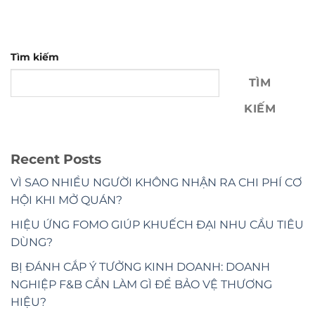
Tìm kiếm
TÌM
KIẾM
Recent Posts
VÌ SAO NHIỀU NGƯỜI KHÔNG NHẬN RA CHI PHÍ CƠ
HỘI KHI MỞ QUÁN?
HIỆU ỨNG FOMO GIÚP KHUẾCH ĐẠI NHU CẦU TIÊU
DÙNG?
BỊ ĐÁNH CẮP Ý TƯỞNG KINH DOANH: DOANH
NGHIỆP F&B CẦN LÀM GÌ ĐỂ BẢO VỆ THƯƠNG
HIỆU?