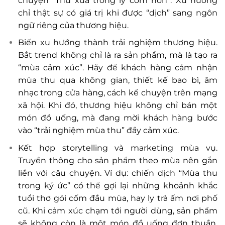
chuyện “Thu xưa trong ly cốm non”. Xu hướng
chỉ thật sự có giá trị khi được “dịch” sang ngôn
ngữ riêng của thương hiệu.
Biến xu hướng thành trải nghiệm thương hiệu.
Bắt trend không chỉ là ra sản phẩm, mà là tạo ra
“mùa cảm xúc”. Hãy để khách hàng cảm nhận
mùa thu qua không gian, thiết kế bao bì, âm
nhạc trong cửa hàng, cách kể chuyện trên mạng
xã hội. Khi đó, thương hiệu không chỉ bán một
món đồ uống, mà đang mời khách hàng bước
vào “trải nghiệm mùa thu” đầy cảm xúc.
Kết hợp storytelling và marketing mùa vụ.
Truyền thông cho sản phẩm theo mùa nên gắn
liền với câu chuyện. Ví dụ: chiến dịch “Mùa thu
trong ký ức” có thể gợi lại những khoảnh khắc
tuổi thơ gói cốm đầu mùa, hay ly trà ấm nơi phố
cũ. Khi cảm xúc chạm tới người dùng, sản phẩm
sẽ không còn là một món đồ uống đơn thuần,