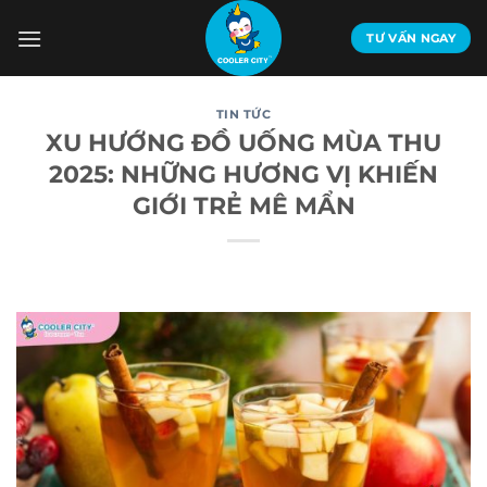
Bỏ
qua
TƯ VẤN NGAY
nội
dung
TIN TỨC
XU HƯỚNG ĐỒ UỐNG MÙA THU
2025: NHỮNG HƯƠNG VỊ KHIẾN
GIỚI TRẺ MÊ MẨN