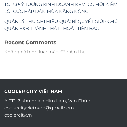
TOP 3+ Ý TƯỞNG KINH DOANH KEM: CƠ HỘI KIẾM
LỜI CỰC HẤP DẪN MÙA NẮNG NÓNG
QUẢN LÝ THU CHI HIỆU QUẢ: BÍ QUYẾT GIÚP CHỦ
QUÁN F&B TRÁNH THẤT THOÁT TIỀN BẠC
Recent Comments
Không có bình luận nào để hiển thị.
COOLER CITY VIỆT NAM
A-TT1-7 khu nhà ở Him Lam, Vạn Phúc
coolercity.vietnam@gmail.com
coolercity.vn