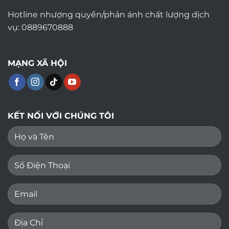
Hotline nhượng quyền/phản ánh chất lượng dịch
vụ: 0889670888
MẠNG XÃ HỘI
KẾT NỐI VỚI CHÚNG TÔI