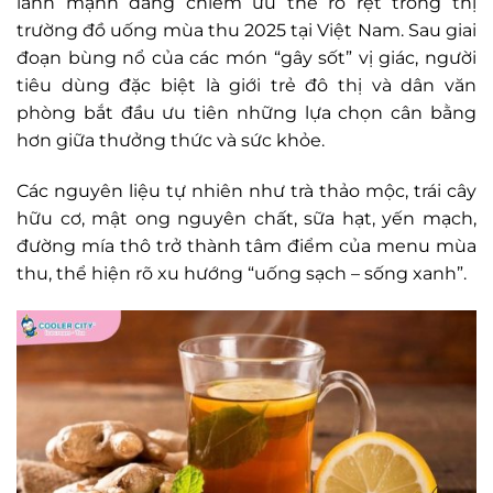
lành mạnh đang chiếm ưu thế rõ rệt trong thị
trường đồ uống mùa thu 2025 tại Việt Nam. Sau giai
đoạn bùng nổ của các món “gây sốt” vị giác, người
tiêu dùng đặc biệt là giới trẻ đô thị và dân văn
phòng bắt đầu ưu tiên những lựa chọn cân bằng
hơn giữa thưởng thức và sức khỏe.
Các nguyên liệu tự nhiên như trà thảo mộc, trái cây
hữu cơ, mật ong nguyên chất, sữa hạt, yến mạch,
đường mía thô trở thành tâm điểm của menu mùa
thu, thể hiện rõ xu hướng “uống sạch – sống xanh”.