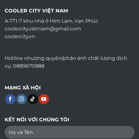
COOLER CITY VIỆT NAM
A-TT1-7 khu nhà ở Him Lam, Vạn Phúc
coolercity.vietnam@gmail.com
coolercity.vn
Hotline nhượng quyền/phản ánh chất lượng dịch
vụ: 0889670888
MẠNG XÃ HỘI
KẾT NỐI VỚI CHÚNG TÔI