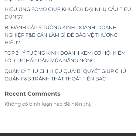
HIỆU ỨNG FOMO GIÚP KHUẾCH ĐẠI NHU CẦU TIÊU
DÙNG?
BỊ ĐÁNH CẮP Ý TƯỞNG KINH DOANH: DOANH
NGHIỆP F&B CẦN LÀM GÌ ĐỂ BẢO VỆ THƯƠNG
HIỆU?
TOP 3+ Ý TƯỞNG KINH DOANH KEM: CƠ HỘI KIẾM
LỜI CỰC HẤP DẪN MÙA NẮNG NÓNG
QUẢN LÝ THU CHI HIỆU QUẢ: BÍ QUYẾT GIÚP CHỦ
QUÁN F&B TRÁNH THẤT THOÁT TIỀN BẠC
Recent Comments
Không có bình luận nào để hiển thị.