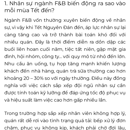
1. Nhân sự ngành F&B biến động ra sao vào
mỗi mùa Tết đến?
Ngành F&B vốn thường xuyên biến động về nhân
sự, vì vậy khi Tết Nguyên Đán đến, áp lực nhân sự lại
càng tăng cao và trở thành bài toán khó đối với
nhiều quán. Đây là thời điểm diễn ra dồn dập các
buổi liên hoan cuối năm, tiệc tất niên, gặp mặt gia
đình, hội nhóm, công ty… với quy mô từ nhỏ đến lớn.
Nhu cầu ăn uống, tụ họp tăng mạnh khiến lượng
khách đến nhà hàng, quán trà sữa thường cao hơn
khoảng 20 – 30% so với ngày thường. Điều này đồng
nghĩa với việc cách sắp xếp đội ngũ nhân sự cần
được tính toán kỹ lưỡng để đáp ứng tốc độ phục vụ
và hiệu suất làm việc cao hơn gấp nhiều lần.
Trong trường hợp sắp xếp nhân viên không hợp lý,
quán rất dễ rơi vào tình trạng quá tải: bếp xử lý đơn
chậm, phục vụ không kịp, khách phải chờ đợi lâu,