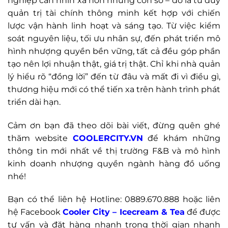
nghiệp cần nhìn xa hơn những con số – đó là tư duy
quản trị tài chính thông minh kết hợp với chiến
lược vận hành linh hoạt và sáng tạo. Từ việc kiểm
soát nguyên liệu, tối ưu nhân sự, đến phát triển mô
hình nhượng quyền bền vững, tất cả đều góp phần
tạo nên lợi nhuận thật, giá trị thật. Chỉ khi nhà quản
lý hiểu rõ “đồng lời” đến từ đâu và mất đi vì điều gì,
thương hiệu mới có thể tiến xa trên hành trình phát
triển dài hạn.
Cảm ơn bạn đã theo dõi bài viết, đừng quên ghé
thăm website
COOLERCITY.VN
để khám những
thông tin mới nhất về thị trường F&B và mô hình
kinh doanh nhượng quyền ngành hàng đồ uống
nhé!
Bạn có thể liên hệ Hotline: 0889.670.888 hoặc liên
hệ Facebook
Cooler City – Icecream & Tea
để được
tư vấn và đặt hàng nhanh trong thời gian nhanh