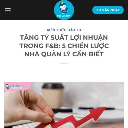
Bỏ
qua
TƯ VẤN NGAY
nội
dung
KIẾN THỨC ĐẦU TƯ
TĂNG TỶ SUẤT LỢI NHUẬN
TRONG F&B: 5 CHIẾN LƯỢC
NHÀ QUẢN LÝ CẦN BIẾT