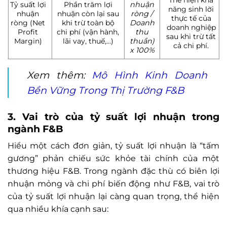
Tỷ suất lợi
Phần trăm lợi
nhuận
năng sinh lời
nhuận
nhuận còn lại sau
ròng /
thực tế của
ròng (Net
khi trừ toàn bộ
Doanh
doanh nghiệp
Profit
chi phí (vận hành,
thu
sau khi trừ tất
Margin)
lãi vay, thuế,…)
thuần)
cả chi phí.
x 100%
Xem thêm:
Mô Hình Kinh Doanh
Bền Vững Trong Thị Trường F&B
3. Vai trò của tỷ suất lợi nhuận trong
ngành F&B
Hiểu một cách đơn giản, tỷ suất lợi nhuận là “tấm
gương” phản chiếu sức khỏe tài chính của một
thương hiệu F&B. Trong ngành đặc thù có biên lợi
nhuận mỏng và chi phí biến động như F&B, vai trò
của tỷ suất lợi nhuận lại càng quan trọng, thể hiện
qua nhiều khía cạnh sau: