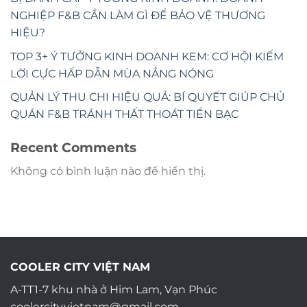
NGHIỆP F&B CẦN LÀM GÌ ĐỂ BẢO VỆ THƯƠNG
HIỆU?
TOP 3+ Ý TƯỞNG KINH DOANH KEM: CƠ HỘI KIẾM
LỜI CỰC HẤP DẪN MÙA NẮNG NÓNG
QUẢN LÝ THU CHI HIỆU QUẢ: BÍ QUYẾT GIÚP CHỦ
QUÁN F&B TRÁNH THẤT THOÁT TIỀN BẠC
Recent Comments
Không có bình luận nào để hiển thị.
COOLER CITY VIỆT NAM
A-TT1-7 khu nhà ở Him Lam, Vạn Phúc
coolercity.vietnam@gmail.com