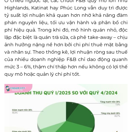
Ở chiều ngược lại, các chuỗi F&B quy mô lớn như
Highlands, Katinat hay Phúc Long vẫn duy trì được
tỷ suất lợi nhuận khả quan hơn nhờ khả năng đàm
phán nguyên liệu, tối ưu vận hành và phân bổ chi
phí hiệu quả. Trong khi đó, mô hình quán nhỏ, độc
lập đặc biệt là quán trà sữa, cà phê take-away – chịu
ảnh hưởng nặng nề hơn bởi chi phí thuê mặt bằng
và nhân sự. Theo thống kê, lợi nhuận ròng sau thuế
của nhiều doanh nghiệp F&B chỉ dao động quanh
mức 3 – 6%, thậm chí thấp hơn nếu không có lợi thế
quy mô hoặc quản lý chi phí tốt.