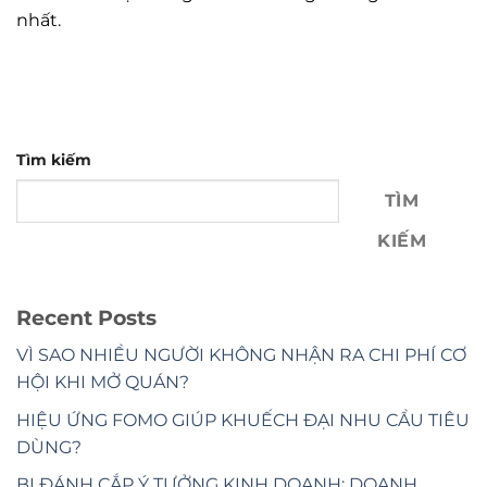
nhất.
Tìm kiếm
TÌM
KIẾM
Recent Posts
VÌ SAO NHIỀU NGƯỜI KHÔNG NHẬN RA CHI PHÍ CƠ
HỘI KHI MỞ QUÁN?
HIỆU ỨNG FOMO GIÚP KHUẾCH ĐẠI NHU CẦU TIÊU
DÙNG?
BỊ ĐÁNH CẮP Ý TƯỞNG KINH DOANH: DOANH