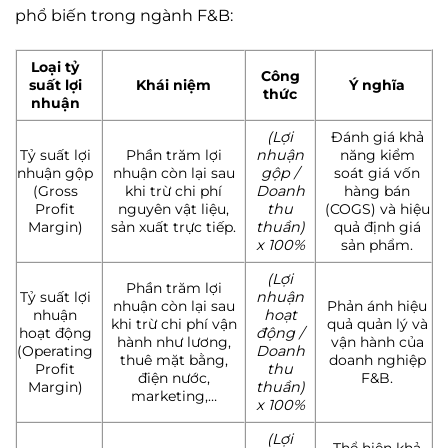
phổ biến trong ngành F&B:
Loại tỷ
Công
suất lợi
Khái niệm
Ý nghĩa
thức
nhuận
(Lợi
Đánh giá khả
Tỷ suất lợi
Phần trăm lợi
nhuận
năng kiểm
nhuận gộp
nhuận còn lại sau
gộp /
soát giá vốn
(Gross
khi trừ chi phí
Doanh
hàng bán
Profit
nguyên vật liệu,
thu
(COGS) và hiệu
Margin)
sản xuất trực tiếp.
thuần)
quả định giá
x 100%
sản phẩm.
(Lợi
Phần trăm lợi
Tỷ suất lợi
nhuận
nhuận còn lại sau
Phản ánh hiệu
nhuận
hoạt
khi trừ chi phí vận
quả quản lý và
hoạt động
động /
hành như lương,
vận hành của
(Operating
Doanh
thuê mặt bằng,
doanh nghiệp
Profit
thu
điện nước,
F&B.
Margin)
thuần)
marketing,…
x 100%
(Lợi
Thể hiện khả