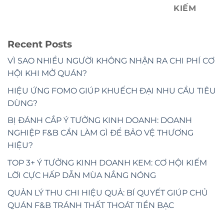
KIẾM
Recent Posts
VÌ SAO NHIỀU NGƯỜI KHÔNG NHẬN RA CHI PHÍ CƠ
HỘI KHI MỞ QUÁN?
HIỆU ỨNG FOMO GIÚP KHUẾCH ĐẠI NHU CẦU TIÊU
DÙNG?
BỊ ĐÁNH CẮP Ý TƯỞNG KINH DOANH: DOANH
NGHIỆP F&B CẦN LÀM GÌ ĐỂ BẢO VỆ THƯƠNG
HIỆU?
TOP 3+ Ý TƯỞNG KINH DOANH KEM: CƠ HỘI KIẾM
LỜI CỰC HẤP DẪN MÙA NẮNG NÓNG
QUẢN LÝ THU CHI HIỆU QUẢ: BÍ QUYẾT GIÚP CHỦ
QUÁN F&B TRÁNH THẤT THOÁT TIỀN BẠC