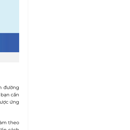
on đường
 bạn cần
 lược ứng
làm theo
đến cách