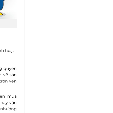
nh hoạt
ng quyền
n về sản
trọn vẹn
 bên mua
 hay vận
n nhượng