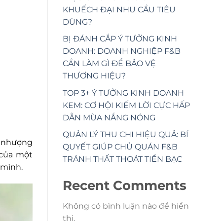
KHUẾCH ĐẠI NHU CẦU TIÊU
DÙNG?
BỊ ĐÁNH CẮP Ý TƯỞNG KINH
DOANH: DOANH NGHIỆP F&B
CẦN LÀM GÌ ĐỂ BẢO VỆ
THƯƠNG HIỆU?
TOP 3+ Ý TƯỞNG KINH DOANH
KEM: CƠ HỘI KIẾM LỜI CỰC HẤP
DẪN MÙA NẮNG NÓNG
QUẢN LÝ THU CHI HIỆU QUẢ: BÍ
a nhượng
QUYẾT GIÚP CHỦ QUÁN F&B
 của một
TRÁNH THẤT THOÁT TIỀN BẠC
 mình.
Recent Comments
Không có bình luận nào để hiển
thị.