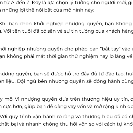
 từ A đến Z. Đây là lựa chọn lý tưởng cho người mới, g
là những lợi thế nổi bật của mô hình này:
: Khi bạn chọn khởi nghiệp nhượng quyền, bạn không
 Với tên tuổi đã có sẵn và sự tin tưởng của khách hàng
hởi nghiệp nhượng quyền cho phép bạn “bắt tay” vào
n không phải mất thời gian thử nghiệm hay lo lắng về
nhượng quyền, bạn sẽ được hỗ trợ đầy đủ từ đào tạo, h
n liệu. Đội ngũ bên nhượng quyền sẽ đồng hành cùn
 mô: Vì nhượng quyền dựa trên thương hiệu uy tín, 
ch cực hơn, giúp bạn dễ dàng vay vốn và mở rộng kinh d
 Với quy trình vận hành rõ ràng và thương hiệu đã có 
o thất bại và nhanh chóng thu hồi vốn so với cách tự kh