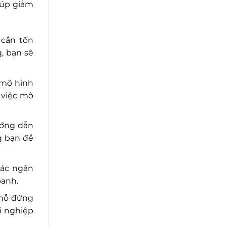
iúp giảm
 cần tốn
, bạn sẽ
 mô hình
 việc mô
ướng dẫn
g bạn để
các ngân
oanh.
chỗ đứng
ởi nghiệp