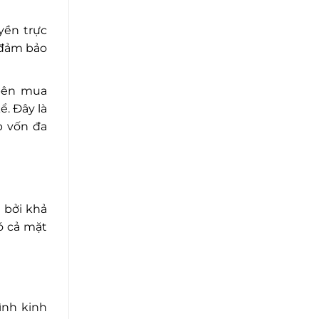
yền trực
 đảm bảo
bên mua
. Đây là
p vốn đa
 bởi khả
ó cả mặt
ình kinh