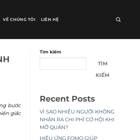
VỀ CHÚNG TÔI
LIÊN HỆ
Tìm kiếm
NH
TÌM
KIẾM
Recent Posts
óng bước
VÌ SAO NHIỀU NGƯỜI KHÔNG
biến giấc
NHẬN RA CHI PHÍ CƠ HỘI KHI
MỞ QUÁN?
HIỆU ỨNG FOMO GIÚP