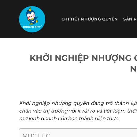
Bỏ
qua
nội
CHI TIẾT NHƯỢNG QUYỀN
SẢN 
dung
KHỞI NGHIỆP NHƯỢNG 
N
Khởi nghiệp nhượng quyền đang trở thành lự
chân vào thị trường với ít rủi ro và tiết kiệm 
mơ kinh doanh của bạn thành hiện thực.
MỤC LỤC