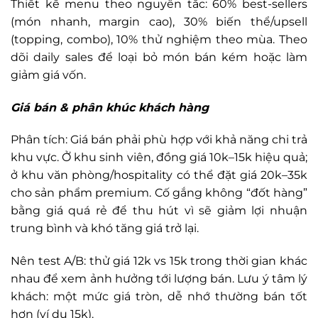
Thiết kế menu theo nguyên tắc: 60% best-sellers
(món nhanh, margin cao), 30% biến thể/upsell
(topping, combo), 10% thử nghiệm theo mùa. Theo
dõi daily sales để loại bỏ món bán kém hoặc làm
giảm giá vốn.
Giá bán & phân khúc khách hàng
Phân tích: Giá bán phải phù hợp với khả năng chi trả
khu vực. Ở khu sinh viên, đồng giá 10k–15k hiệu quả;
ở khu văn phòng/hospitality có thể đặt giá 20k–35k
cho sản phẩm premium. Cố gắng không “đốt hàng”
bằng giá quá rẻ để thu hút vì sẽ giảm lợi nhuận
trung bình và khó tăng giá trở lại.
Nên test A/B: thử giá 12k vs 15k trong thời gian khác
nhau để xem ảnh hưởng tới lượng bán. Lưu ý tâm lý
khách: một mức giá tròn, dễ nhớ thường bán tốt
hơn (ví dụ 15k).