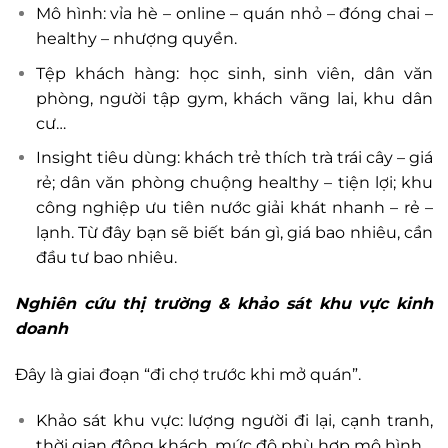
Mô hình: vỉa hè – online – quán nhỏ – đóng chai –
healthy – nhượng quyền.
Tệp khách hàng: học sinh, sinh viên, dân văn
phòng, người tập gym, khách vãng lai, khu dân
cư…
Insight tiêu dùng: khách trẻ thích trà trái cây – giá
rẻ; dân văn phòng chuộng healthy – tiện lợi; khu
công nghiệp ưu tiên nước giải khát nhanh – rẻ –
lạnh. Từ đây bạn sẽ biết bán gì, giá bao nhiêu, cần
đầu tư bao nhiêu.
Nghiên cứu thị trường & khảo sát khu vực kinh
doanh
Đây là giai đoạn “đi chợ trước khi mở quán”.
Khảo sát khu vực: lượng người đi lại, cạnh tranh,
thời gian đông khách, mức độ phù hợp mô hình.