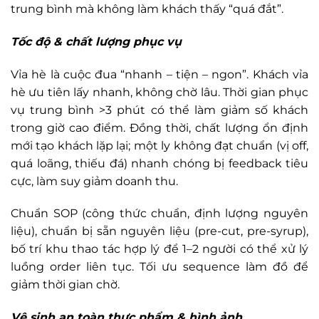
trung bình mà không làm khách thấy “quá đắt”.
Tốc độ & chất lượng phục vụ
Vỉa hè là cuộc đua “nhanh – tiện – ngon”. Khách vỉa
hè ưu tiên lấy nhanh, không chờ lâu. Thời gian phục
vụ trung bình >3 phút có thể làm giảm số khách
trong giờ cao điểm. Đồng thời, chất lượng ổn định
mới tạo khách lặp lại; một ly không đạt chuẩn (vị off,
quá loãng, thiếu đá) nhanh chóng bị feedback tiêu
cực, làm suy giảm doanh thu.
Chuẩn SOP (công thức chuẩn, định lượng nguyên
liệu), chuẩn bị sẵn nguyên liệu (pre-cut, pre-syrup),
bố trí khu thao tác hợp lý để 1–2 người có thể xử lý
luồng order liên tục. Tối ưu sequence làm đồ để
giảm thời gian chờ.
Vệ sinh an toàn thực phẩm & hình ảnh