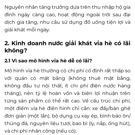
Nguyên nhân tăng trưởng dựa trên thu nhập hộ gia
đình ngày càng cao, hoạt động ngoài trời sau đại
dịch gia tăng, nhu cầu sử dụng đồ uống tiện lợi và
giải khát mỗi ngày.
2. Kinh doanh nước giải khát vỉa hè có lãi
không?
2.1 Vì sao mô hình vỉa hè dễ có lãi?
Mô hình vỉa hè thường có chi phí cố định rất thấp so
với quán có mặt bằng (không thuê mặt bằng,
không đầu tư nội thất, ít chi phí điện nước hàng
tháng), nên tỷ lệ hoàn vốn và biên lợi nhuận trên
từng sản phẩm có thể rất cao. Về cấu trúc chi phí,
một điểm vỉa hè điển hình chỉ cần: xe đẩy/bàn ghế
đơn giản (một lần), bộ dụng cụ xay ép, bình bảo ôn/
thùng đá, nguyên liệu tươi, bao bì (ly, nắp, ống hút),
và chi phí nhân công (nếu có).