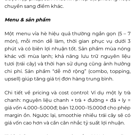
chuyển sang điểm khác.
Menu & sản phẩm
Một menu vỉa hè hiệu quả thường ngắn gọn (5 – 7
món), mỗi món dễ làm, thời gian phục vụ dưới 3
phút và có biên lợi nhuận tốt. Sản phẩm mùa nóng
khác với mùa lạnh; khả năng lưu trữ nguyên liệu
tươi (trái cây) và thời hạn sử dụng cũng ảnh hưởng
chi phí. Sản phẩm “dễ mở rộng” (combo, topping,
upsell) giúp tăng giá trị đơn hàng trung bình.
Chi tiết về pricing và cost control: Ví dụ một ly trà
chanh: nguyên liệu chanh + trà + đường + đá + ly =
giá vốn 4.000–5.000đ; bán 12.000–15.000đ cho phép
margin ổn. Ngược lại, smoothie nhiều trái cây sẽ có
giá vốn cao hơn và cần cân nhắc tỷ suất lợi nhuận.