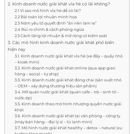
2. Kinh doanh nước giải khát vỉa hè có lãi không?
2.1 Vì sao mô hình vỉa hè dễ có lãi?
2.2 Bài toán lợi nhuận minh họa
2.3 Năm yếu tố quyết định “ăn nên làm ra”
2.4 Rủi ro chính & cách phòng ngừa
2.5 Cách tăng lợi nhuận & mở rộng có kiểm soát
3. Các mô hình kinh doanh nước giải khát phổ biến
hiện nay
3.1. Kinh doanh nước giải khát vỉa hè (xe đẩy – quầy nhỏ
– kiosk mini)
3.2. Kinh doanh nước giải khát online (qua app giao
hàng – social – tự ship)
3.3. Kinh doanh nước giải khát đóng chai (sản xuất nhỏ
– OEM – xây dựng thương hiệu sản phẩm)
3.4. Mở quán nước giải khát (quán cafe – trà – sinh tố –
nước ép)
3.5. Kinh doanh theo mô hình nhượng quyền nước giải
khát
3.6. Kinh doanh nước giải khát tại văn phòng – công ty
(máy bán hàng – đại lý sỉ – tủ lạnh mini)
3.7. Mô hình nước giải khát healthy – detox – natural (xu
hướng tăng mạnh)