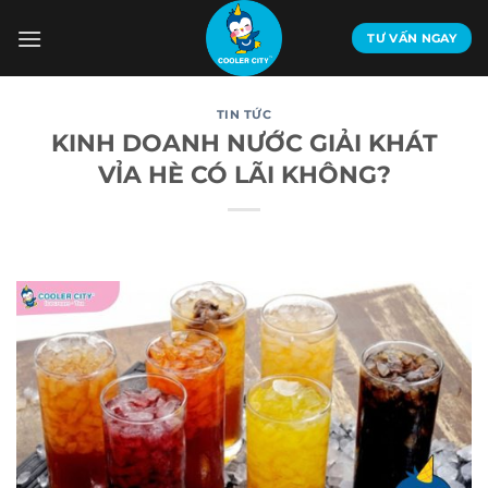
Bỏ
qua
TƯ VẤN NGAY
nội
dung
TIN TỨC
KINH DOANH NƯỚC GIẢI KHÁT
VỈA HÈ CÓ LÃI KHÔNG?