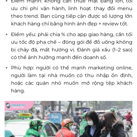
Điểm mạnh: không cần thuê mặt bằng lớn, tối
ưu chi phí vận hành, linh hoạt thay đổi menu
theo trend. Bạn cũng tiếp cận được số lượng lớn
khách hàng chỉ bằng hình ảnh đẹp + review tốt.
Điểm yếu: phải chia % cho app giao hàng, cần tối
ưu tốc độ pha chế – đóng gói để đồ uống không
bị chảy đá, mất hương vị. Đánh giá xấu (1–2 sao)
có thể ảnh hưởng mạnh đến doanh số.
Phù hợp: người có thế mạnh marketing online,
người làm tại nhà muốn có thu nhập ổn định,
hoặc các quán nhỏ muốn mở rộng tệp khách
hàng.