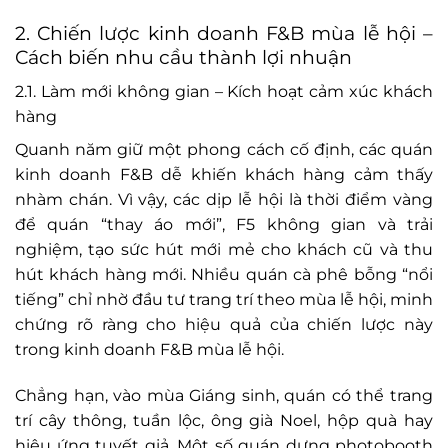
2. Chiến lược kinh doanh F&B mùa lễ hội –
Cách biến nhu cầu thành lợi nhuận
2.1. Làm mới không gian – Kích hoạt cảm xúc khách
hàng
Quanh năm giữ một phong cách cố định, các quán
kinh doanh F&B dễ khiến khách hàng cảm thấy
nhàm chán. Vì vậy, các dịp lễ hội là thời điểm vàng
để quán “thay áo mới”, F5 không gian và trải
nghiệm, tạo sức hút mới mẻ cho khách cũ và thu
hút khách hàng mới. Nhiều quán cà phê bỗng “nổi
tiếng” chỉ nhờ đầu tư trang trí theo mùa lễ hội, minh
chứng rõ ràng cho hiệu quả của chiến lược này
trong kinh doanh F&B mùa lễ hội.
Chẳng hạn, vào mùa Giáng sinh, quán có thể trang
trí cây thông, tuần lộc, ông già Noel, hộp quà hay
hiệu ứng tuyết giả. Một số quán dựng photobooth