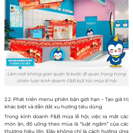
Làm mới không gian quán là bước đi quan trọng trong
chiến lược kinh doanh F&B bứt tốc mùa lễ hội
2.2. Phát triển menu phiên bản giới hạn – Tạo giá trị
khác biệt và dẫn dắt xu hướng tiêu dùng
Trong kinh doanh F&B mùa lễ hội, việc ra mắt các
món ăn, đồ uống theo mùa là “luật ngầm” của các
thương hiệu lớn. Đây không chỉ là cách hưởng ứng