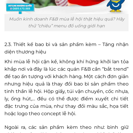
Muốn kinh doanh F&B mùa lễ hội thật hiệu quả? Hãy
thử “chiêu” menu đồ uống giới hạn
2.3. Thiết kế bao bì và sản phẩm kèm – Tăng nhận
diện thương hiệu
Khi mùa lễ hội cận kề, không khí hứng khởi lan tỏa
khắp nơi và đây là lúc các quán F&B cần “bắt trend”
để tạo ấn tượng với khách hàng. Một cách đơn giản
nhưng hiệu quả là thay đổi bao bì sản phẩm theo
tinh thần lễ hội. Hộp giấy, túi vận chuyển, cốc nhựa,
ly, ống hút,… đều có thể được điểm xuyết chi tiết
đặc trưng của mùa, như thay đổi màu sắc, họa tiết
hoặc logo theo concept lễ hội.
Ngoài ra, các sản phẩm kèm theo như: bình giữ