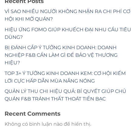
Recent Posts
VÌ SAO NHIỀU NGƯỜI KHÔNG NHẬN RA CHI PHÍ CƠ
HỘI KHI MỞ QUÁN?
HIỆU ỨNG FOMO GIÚP KHUẾCH ĐẠI NHU CẦU TIÊU
DÙNG?
BỊ ĐÁNH CẮP Ý TƯỞNG KINH DOANH: DOANH
NGHIỆP F&B CẦN LÀM GÌ ĐỂ BẢO VỆ THƯƠNG
HIỆU?
TOP 3+ Ý TƯỞNG KINH DOANH KEM: CƠ HỘI KIẾM
LỜI CỰC HẤP DẪN MÙA NẮNG NÓNG
QUẢN LÝ THU CHI HIỆU QUẢ: BÍ QUYẾT GIÚP CHỦ
QUÁN F&B TRÁNH THẤT THOÁT TIỀN BẠC
Recent Comments
Không có bình luận nào để hiển thị.