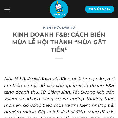
Bỏ
qua
TƯ VẤN NGAY
nội
dung
KIẾN THỨC ĐẦU TƯ
KINH DOANH F&B: CÁCH BIẾN
MÙA LỄ HỘI THÀNH “MÙA GẶT
TIỀN”
Mùa lễ hội là giai đoạn sôi động nhất trong năm, mở
ra nhiều cơ hội để các chủ quán kinh doanh F&B
tăng doanh thu. Từ Giáng sinh, Tết Dương lịch đến
Valentine, khách hàng có xu hướng thưởng thức
món ăn, đồ uống theo mùa và tìm kiếm những trải
nghiệm mới lạ. Đây chính là thời điểm vàng để các