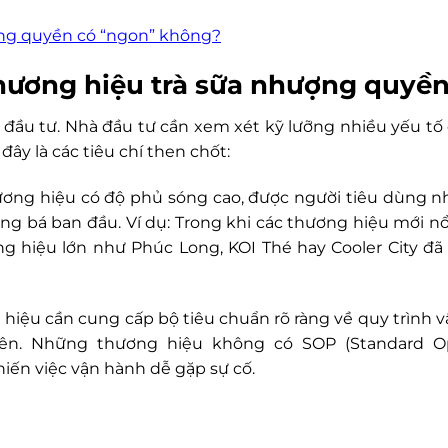
ợng quyền có “ngon” không?
thương hiệu trà sữa nhượng quyề
đầu tư. Nhà đầu tư cần xem xét kỹ lưỡng nhiều yếu tố
đây là các tiêu chí then chốt:
ương hiệu có độ phủ sóng cao, được người tiêu dùng n
ng bá ban đầu. Ví dụ: Trong khi các thương hiệu mới nổ
 hiệu lớn như Phúc Long, KOI Thé hay Cooler City đã
hiệu cần cung cấp bộ tiêu chuẩn rõ ràng về quy trình v
iên. Những thương hiệu không có SOP (Standard Op
hiến việc vận hành dễ gặp sự cố.