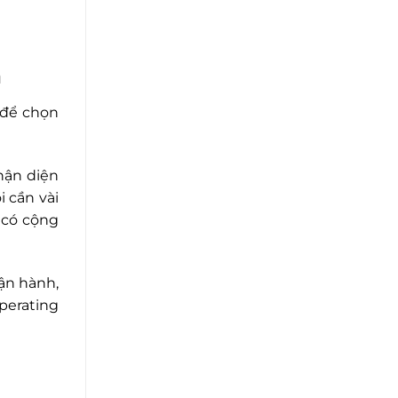
n
 để chọn
hận diện
i cần vài
 có cộng
ận hành,
erating