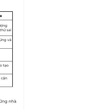
a
hượng
thử sai
đứng và
o tạo
p cận
hững nhà