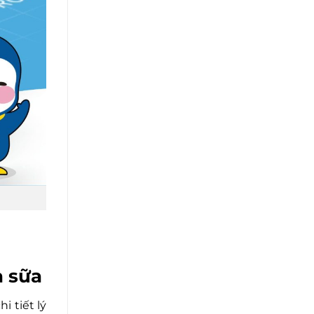
à sữa
 tiết lý