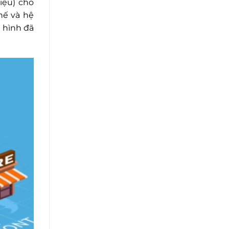
iệu) cho
hế và hệ
 hình đã