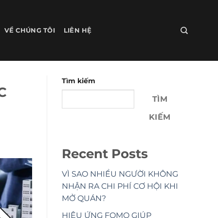
VỀ CHÚNG TÔI
LIÊN HỆ
Tìm kiếm
C
TÌM
KIẾM
Recent Posts
VÌ SAO NHIỀU NGƯỜI KHÔNG
NHẬN RA CHI PHÍ CƠ HỘI KHI
MỞ QUÁN?
HIỆU ỨNG FOMO GIÚP