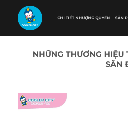
Bỏ
qua
nội
CHI TIẾT NHƯỢNG QUYỀN
SẢN 
dung
NHỮNG THƯƠNG HIỆU 
SĂN 