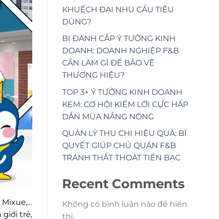
KHUẾCH ĐẠI NHU CẦU TIÊU
DÙNG?
BỊ ĐÁNH CẮP Ý TƯỞNG KINH
DOANH: DOANH NGHIỆP F&B
CẦN LÀM GÌ ĐỂ BẢO VỆ
THƯƠNG HIỆU?
TOP 3+ Ý TƯỞNG KINH DOANH
KEM: CƠ HỘI KIẾM LỜI CỰC HẤP
DẪN MÙA NẮNG NÓNG
QUẢN LÝ THU CHI HIỆU QUẢ: BÍ
QUYẾT GIÚP CHỦ QUÁN F&B
TRÁNH THẤT THOÁT TIỀN BẠC
Recent Comments
, Mixue,…
Không có bình luận nào để hiển
giới trẻ,
thị.