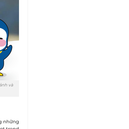
ảnh và
ng những
ot trend