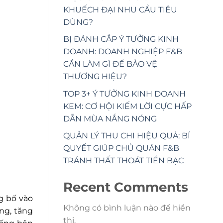
KHUẾCH ĐẠI NHU CẦU TIÊU
DÙNG?
BỊ ĐÁNH CẮP Ý TƯỞNG KINH
DOANH: DOANH NGHIỆP F&B
CẦN LÀM GÌ ĐỂ BẢO VỆ
THƯƠNG HIỆU?
TOP 3+ Ý TƯỞNG KINH DOANH
KEM: CƠ HỘI KIẾM LỜI CỰC HẤP
DẪN MÙA NẮNG NÓNG
QUẢN LÝ THU CHI HIỆU QUẢ: BÍ
QUYẾT GIÚP CHỦ QUÁN F&B
TRÁNH THẤT THOÁT TIỀN BẠC
Recent Comments
g bố vào
Không có bình luận nào để hiển
ng, tăng
thị.