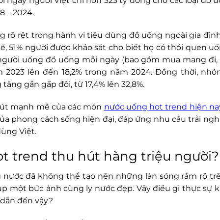
ỗi ngày người Việt chi hơn 323 tỷ đồng cho các loại đồ 
8 – 2024.
g rõ rệt trong hành vi tiêu dùng đồ uống ngoài gia đình
thể, 51% người được khảo sát cho biết họ có thói quen u
ệ người uống đồ uống mỗi ngày (bao gồm mua mang đi, 
m 2023 lên đến 18,2% trong năm 2024. Đồng thời, nh
tăng gần gấp đôi, từ 17,4% lên 32,8%.
 hút mạnh mẽ của các món
nước uống hot trend hiện na
của phong cách sống hiện đại, đáp ứng nhu cầu trải ngh
dùng Việt.
ot trend thu hút hàng triệu người?
uống nước đã không thể tạo nên những làn sóng rầm rộ t
hụp một bức ảnh cùng ly nước đẹp. Vậy điều gì thực sự 
 dẫn đến vậy?