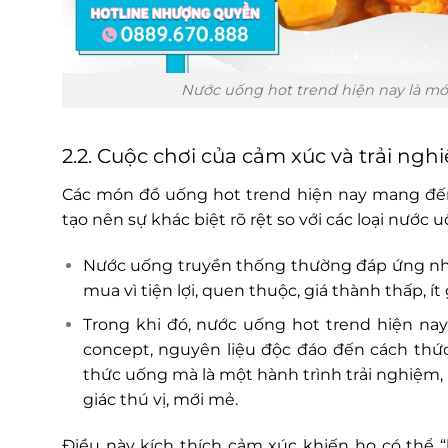
Nước uống hot trend hiện nay là món
2.2. Cuộc chơi của cảm xúc và trải ngh
Các món đồ uống hot trend hiện nay mang đến 
tạo nên sự khác biệt rõ rệt so với các loại nước
Nước uống truyền thống thường đáp ứng nhu 
mua vì tiện lợi, quen thuộc, giá thành thấp, í
Trong khi đó, nước uống hot trend hiện na
concept, nguyên liệu độc đáo đến cách thức
thức uống mà là một hành trình trải nghiệm
giác thú vị, mới mẻ.
Điều này kích thích cảm xúc khiến họ có thể