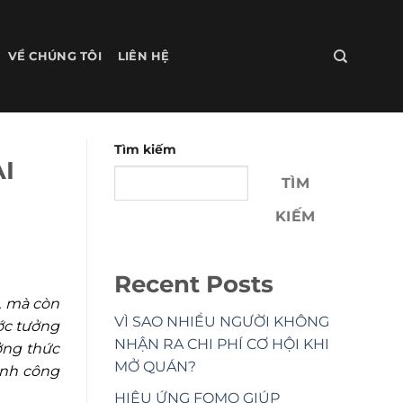
VỀ CHÚNG TÔI
LIÊN HỆ
Tìm kiếm
I
TÌM
KIẾM
Recent Posts
, mà còn
VÌ SAO NHIỀU NGƯỜI KHÔNG
ước tưởng
NHẬN RA CHI PHÍ CƠ HỘI KHI
ởng thức
MỞ QUÁN?
ành công
HIỆU ỨNG FOMO GIÚP