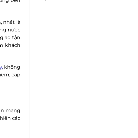
uống bên
, nhất là
ống nước
giao tận
óm khách
y
,
không
iệm, cập
rên mạng
khiến các