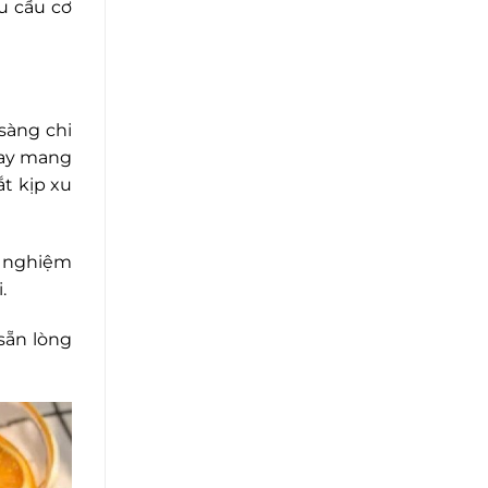
u cầu cơ
sàng chi
nay mang
ắt kịp xu
i nghiệm
i.
sẵn lòng