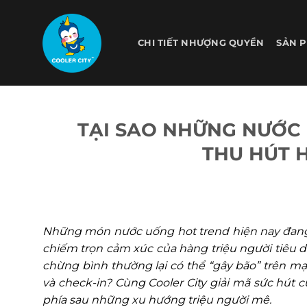
Bỏ
qua
nội
CHI TIẾT NHƯỢNG QUYỀN
SẢN 
dung
TẠI SAO NHỮNG NƯỚC 
THU HÚT 
Những món nước uống hot trend hiện nay đang t
chiếm trọn cảm xúc của hàng triệu người tiêu dù
chừng bình thường lại có thể “gây bão” trên m
và check-in? Cùng Cooler City giải mã sức hút
phía sau những xu hướng triệu người mê.