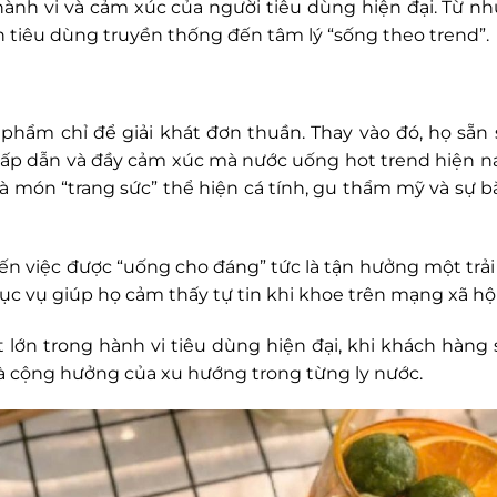
 hành vi và cảm xúc của người tiêu dùng hiện đại. Từ nh
n tiêu dùng truyền thống đến tâm lý “sống theo trend”.
g
hẩm chỉ để giải khát đơn thuần. Thay vào đó, họ sẵn 
, hấp dẫn và đầy cảm xúc mà nước uống hot trend hiện 
là món “trang sức” thể hiện cá tính, gu thẩm mỹ và sự b
đến việc được “uống cho đáng” tức là tận hưởng một trả
ục vụ giúp họ cảm thấy tự tin khi khoe trên mạng xã hộ
 lớn trong hành vi tiêu dùng hiện đại, khi khách hàng 
 và cộng hưởng của xu hướng trong từng ly nước.