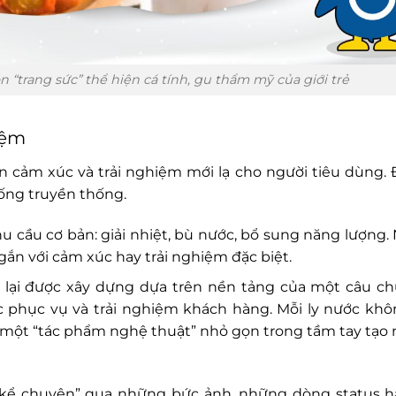
 “trang sức” thể hiện cá tính, gu thẩm mỹ của giới trẻ
iệm
cảm xúc và trải nghiệm mới lạ cho người tiêu dùng. 
 uống truyền thống.
cầu cơ bản: giải nhiệt, bù nước, bổ sung năng lượng. 
t gắn với cảm xúc hay trải nghiệm đặc biệt.
y lại được xây dựng dựa trên nền tảng của một câu ch
 phục vụ và trải nghiệm khách hàng. Mỗi ly nước khôn
, một “tác phẩm nghệ thuật” nhỏ gọn trong tầm tay tạo
 “kể chuyện” qua những bức ảnh, những dòng status h