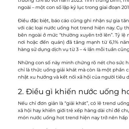
trưởng 13% so với năm 2023. Tính trung bình, m
ngoài – một con số lập kỷ lục trong giai đoạn 201
Điều đặc biệt, báo cáo cũng ghi nhận sự gia tăn
với các loại nước uống hot trend hiện nay. Cụ 
bên ngoài ở mức “thường xuyên trở lên”. Tỷ l
nơi hoặc đến quán) đã tăng mạnh từ 6,1% nă
hàng sử dụng dịch vụ từ 3 – 4 lần mỗi tuần cũng 
Những con số này minh chứng rõ nét cho sức
chỉ là thức uống giải khát mà còn là một phần 
nhật xu hướng và kết nối xã hội của người tiêu 
2. Điều gì khiến nước uống h
Nếu chỉ đơn giản là “giải khát”, có lẽ trend 
xã hội hay khiến giới trẻ xếp hàng dài chỉ để c
món nước uống hot trend hiện nay trở nên hấp