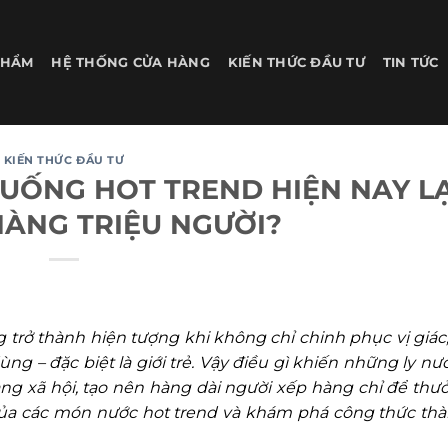
PHẨM
HỆ THỐNG CỬA HÀNG
KIẾN THỨC ĐẦU TƯ
TIN TỨC
KIẾN THỨC ĐẦU TƯ
UỐNG HOT TREND HIỆN NAY LẠ
HÀNG TRIỆU NGƯỜI?
rở thành hiện tượng khi không chỉ chinh phục vị giác
ng – đặc biệt là giới trẻ. Vậy điều gì khiến những ly n
ạng xã hội, tạo nên hàng dài người xếp hàng chỉ để thư
 của các món nước hot trend và khám phá công thức th