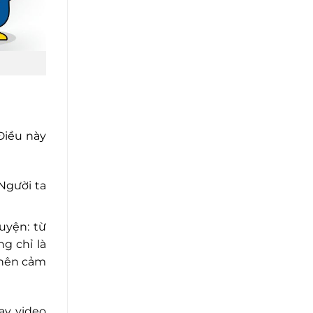
Điều này
Người ta
uyện: từ
g chỉ là
 nên cảm
ay video