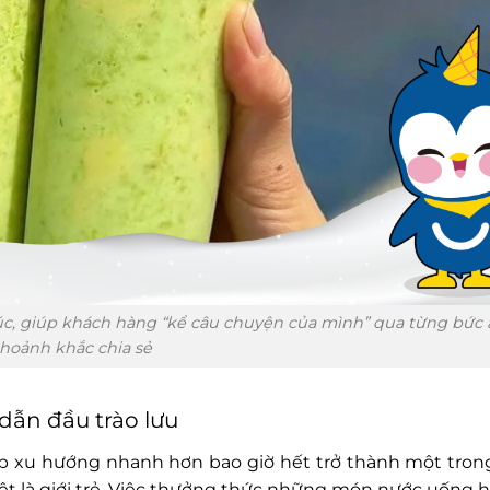
c, giúp khách hàng “kể câu chuyện của mình” qua từng bức 
hoảnh khắc chia sẻ
 dẫn đầu trào lưu
kịp xu hướng nhanh hơn bao giờ hết trở thành một tro
ệt là giới trẻ. Việc thưởng thức những món nước uống h