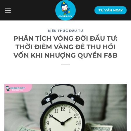
Bỏ
qua
TƯ VẤN NGAY
nội
dung
KIẾN THỨC ĐẦU TƯ
PHÂN TÍCH VÒNG ĐỜI ĐẦU TƯ:
THỜI ĐIỂM VÀNG ĐỂ THU HỒI
VỐN KHI NHƯỢNG QUYỀN F&B