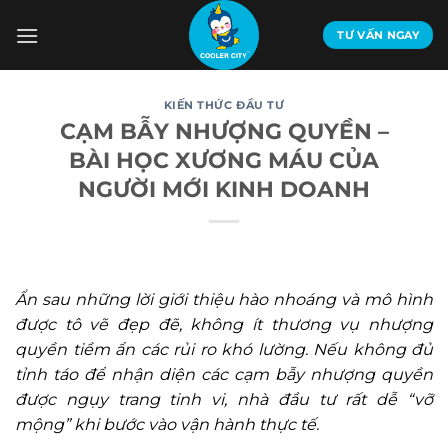
Bỏ
qua
TƯ VẤN NGAY
nội
dung
KIẾN THỨC ĐẦU TƯ
CẠM BẪY NHƯỢNG QUYỀN –
BÀI HỌC XƯƠNG MÁU CỦA
NGƯỜI MỚI KINH DOANH
Ẩn sau những lời giới thiệu hào nhoáng và mô hình
được tô vẽ đẹp đẽ, không ít thương vụ nhượng
quyền tiềm ẩn các rủi ro khó lường. Nếu không đủ
tỉnh táo để nhận diện các cạm bẫy nhượng quyền
được ngụy trang tinh vi, nhà đầu tư rất dễ “vỡ
mộng” khi bước vào vận hành thực tế.