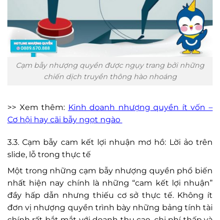
Cạm bẫy nhượng quyền được ngụy trang bởi những
chiến dịch truyền thông hào nhoáng
>> Xem thêm:
Kinh doanh nhượng quyền ít vốn –
Cơ hội hay cãi bẫy ngọt ngào
3.3. Cạm bẫy cam kết lợi nhuận mơ hồ: Lời ảo trên
slide, lỗ trong thực tế
Một trong những cạm bẫy nhượng quyền phổ biến
nhất hiện nay chính là những “cam kết lợi nhuận”
đầy hấp dẫn nhưng thiếu cơ sở thực tế. Không ít
đơn vị nhượng quyền trình bày những bảng tính tài
chính rất bắt mắt với doanh thu cao, chi phí thấp và