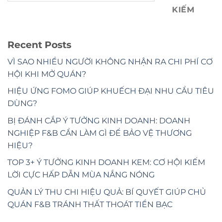
KIẾM
Recent Posts
VÌ SAO NHIỀU NGƯỜI KHÔNG NHẬN RA CHI PHÍ CƠ
HỘI KHI MỞ QUÁN?
HIỆU ỨNG FOMO GIÚP KHUẾCH ĐẠI NHU CẦU TIÊU
DÙNG?
BỊ ĐÁNH CẮP Ý TƯỞNG KINH DOANH: DOANH
NGHIỆP F&B CẦN LÀM GÌ ĐỂ BẢO VỆ THƯƠNG
HIỆU?
TOP 3+ Ý TƯỞNG KINH DOANH KEM: CƠ HỘI KIẾM
LỜI CỰC HẤP DẪN MÙA NẮNG NÓNG
QUẢN LÝ THU CHI HIỆU QUẢ: BÍ QUYẾT GIÚP CHỦ
QUÁN F&B TRÁNH THẤT THOÁT TIỀN BẠC