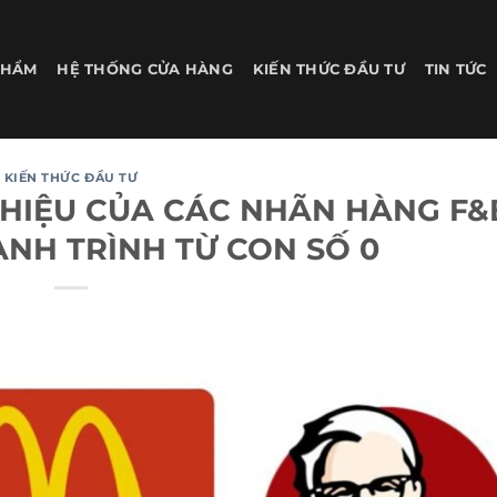
PHẨM
HỆ THỐNG CỬA HÀNG
KIẾN THỨC ĐẦU TƯ
TIN TỨC
KIẾN THỨC ĐẦU TƯ
HIỆU CỦA CÁC NHÃN HÀNG F&
ÀNH TRÌNH TỪ CON SỐ 0