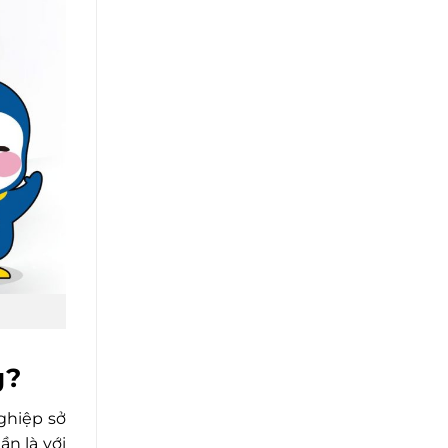
g?
nghiệp sở
n là với