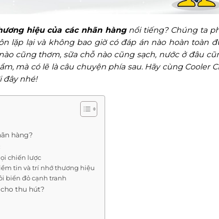
hương hiệu của các nhãn hàng
nổi tiếng? Chúng ta ph
n lặp lại và không bao giờ có đáp án nào hoàn toàn đ
ỗ nào cũng thơm, sữa chỗ nào cũng sạch, nước ở đâu cũ
ẩm, mà có lẽ là câu chuyện phía sau. Hãy cùng Cooler C
i đây nhé!
hãn hàng?
c
ọi chiến lược
ềm tin và trí nhớ thương hiệu
ỏi biển đỏ cạnh tranh
 cho thu hút?