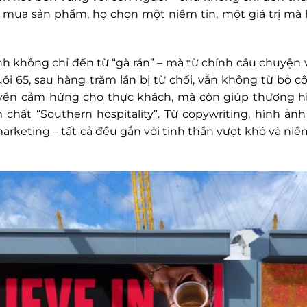
ỉ mua sản phẩm, họ chọn một niềm tin, một giá trị mà
nh không chỉ đến từ “gà rán” – mà từ chính câu chuyện 
ổi 65, sau hàng trăm lần bị từ chối, vẫn không từ bỏ c
uyền cảm hứng cho thực khách, mà còn giúp thương h
chất “Southern hospitality”. Từ copywriting, hình ản
rketing – tất cả đều gắn với tinh thần vượt khó và niề