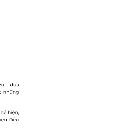
ệu – dựa
ặc những
hể hiện,
iệu điều