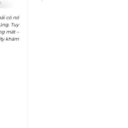
ải có nó
úng. Tuy
ng mát –
ity khám