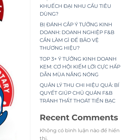
KHUẾCH ĐẠI NHU CẦU TIÊU
DÙNG?
BỊ ĐÁNH CẮP Ý TƯỞNG KINH
DOANH: DOANH NGHIỆP F&B
CẦN LÀM GÌ ĐỂ BẢO VỆ
THƯƠNG HIỆU?
TOP 3+ Ý TƯỞNG KINH DOANH
KEM: CƠ HỘI KIẾM LỜI CỰC HẤP
DẪN MÙA NẮNG NÓNG
QUẢN LÝ THU CHI HIỆU QUẢ: BÍ
QUYẾT GIÚP CHỦ QUÁN F&B
TRÁNH THẤT THOÁT TIỀN BẠC
Recent Comments
Không có bình luận nào để hiển
thị.