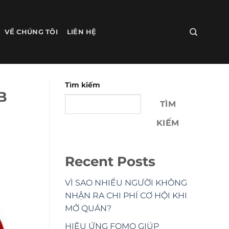
VỀ CHÚNG TÔI
LIÊN HỆ
Tìm kiếm
B
TÌM
KIẾM
Recent Posts
VÌ SAO NHIỀU NGƯỜI KHÔNG
NHẬN RA CHI PHÍ CƠ HỘI KHI
MỞ QUÁN?
HIỆU ỨNG FOMO GIÚP