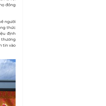
 họ đồng
về người
ông thức
iệu định
h thương
m tin vào