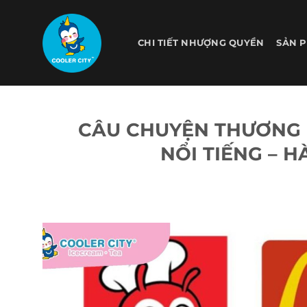
Bỏ
qua
nội
CHI TIẾT NHƯỢNG QUYỀN
SẢN 
dung
CÂU CHUYỆN THƯƠNG 
NỔI TIẾNG – H