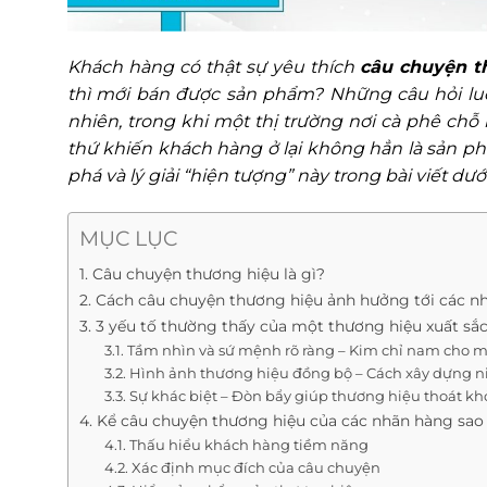
Khách hàng có thật sự yêu thích
câu chuyện t
thì mới bán được sản phẩm? Những câu hỏi luô
nhiên, trong khi một thị trường nơi cà phê ch
thứ khiến khách hàng ở lại không hẳn là sản ph
phá và lý giải “hiện tượng” này trong bài viết dướ
MỤC LỤC
1. Câu chuyện thương hiệu là gì?
2. Cách câu chuyện thương hiệu ảnh hưởng tới các n
3. 3 yếu tố thường thấy của một thương hiệu xuất sắ
3.1. Tầm nhìn và sứ mệnh rõ ràng – Kim chỉ nam cho m
3.2. Hình ảnh thương hiệu đồng bộ – Cách xây dựng ni
3.3. Sự khác biệt – Đòn bẩy giúp thương hiệu thoát kh
4. Kể câu chuyện thương hiệu của các nhãn hàng sao
4.1. Thấu hiểu khách hàng tiềm năng
4.2. Xác định mục đích của câu chuyện