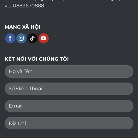
vụ: 0889670888
MẠNG XÃ HỘI
KẾT NỐI VỚI CHÚNG TÔI