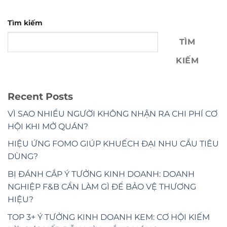
Tìm kiếm
TÌM
KIẾM
Recent Posts
VÌ SAO NHIỀU NGƯỜI KHÔNG NHẬN RA CHI PHÍ CƠ
HỘI KHI MỞ QUÁN?
HIỆU ỨNG FOMO GIÚP KHUẾCH ĐẠI NHU CẦU TIÊU
DÙNG?
BỊ ĐÁNH CẮP Ý TƯỞNG KINH DOANH: DOANH
NGHIỆP F&B CẦN LÀM GÌ ĐỂ BẢO VỆ THƯƠNG
HIỆU?
TOP 3+ Ý TƯỞNG KINH DOANH KEM: CƠ HỘI KIẾM