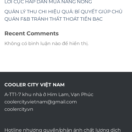
LỜI CỰC HẤP DẪN MÙA NẮNG NÓNG
QUẢN LÝ THU CHI HIỆU QUẢ: BÍ QUYẾT GIÚP CHỦ
QUÁN F&B TRÁNH THẤT THOÁT TIỀN BẠC
Recent Comments
Không có bình luận nào để hiển thị.
COOLER CITY VIỆT NAM
A-TT1-7 khu nhà ở Him Lam, Vạn Phúc
coolercity.vietnam@gmail.com
coolercity.vn
Hotline nhượng quyền/phản ánh chất lượng dịch