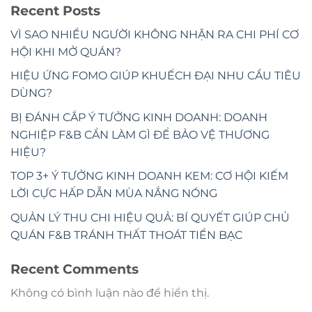
Recent Posts
VÌ SAO NHIỀU NGƯỜI KHÔNG NHẬN RA CHI PHÍ CƠ
HỘI KHI MỞ QUÁN?
HIỆU ỨNG FOMO GIÚP KHUẾCH ĐẠI NHU CẦU TIÊU
DÙNG?
BỊ ĐÁNH CẮP Ý TƯỞNG KINH DOANH: DOANH
NGHIỆP F&B CẦN LÀM GÌ ĐỂ BẢO VỆ THƯƠNG
HIỆU?
TOP 3+ Ý TƯỞNG KINH DOANH KEM: CƠ HỘI KIẾM
LỜI CỰC HẤP DẪN MÙA NẮNG NÓNG
QUẢN LÝ THU CHI HIỆU QUẢ: BÍ QUYẾT GIÚP CHỦ
QUÁN F&B TRÁNH THẤT THOÁT TIỀN BẠC
Recent Comments
Không có bình luận nào để hiển thị.