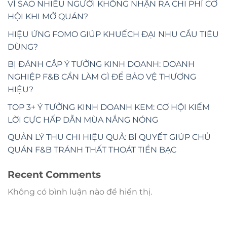
VÌ SAO NHIỀU NGƯỜI KHÔNG NHẬN RA CHI PHÍ CƠ
HỘI KHI MỞ QUÁN?
HIỆU ỨNG FOMO GIÚP KHUẾCH ĐẠI NHU CẦU TIÊU
DÙNG?
BỊ ĐÁNH CẮP Ý TƯỞNG KINH DOANH: DOANH
NGHIỆP F&B CẦN LÀM GÌ ĐỂ BẢO VỆ THƯƠNG
HIỆU?
TOP 3+ Ý TƯỞNG KINH DOANH KEM: CƠ HỘI KIẾM
LỜI CỰC HẤP DẪN MÙA NẮNG NÓNG
QUẢN LÝ THU CHI HIỆU QUẢ: BÍ QUYẾT GIÚP CHỦ
QUÁN F&B TRÁNH THẤT THOÁT TIỀN BẠC
Recent Comments
Không có bình luận nào để hiển thị.