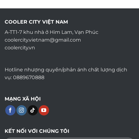
COOLER CITY VIỆT NAM
A-TT1-7 khu nhà ở Him Lam, Vạn Phúc
coolercity.vietnam@gmail.com
coolercity.vn
Hotline nhượng quyền/phản ánh chất lượng dịch
vụ: 0889670888
MẠNG XÃ HỘI
KẾT NỐI VỚI CHÚNG TÔI